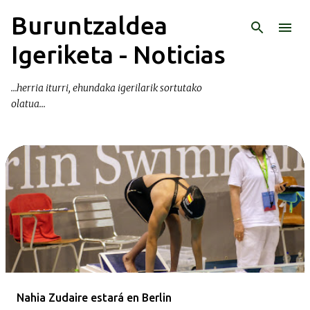
Buruntzaldea
Ir al contenido principal
Igeriketa - Noticias
...herria iturri, ehundaka igerilarik sortutako
olatua...
E
n
t
r
a
d
a
Nahia Zudaire estará en Berlin
s