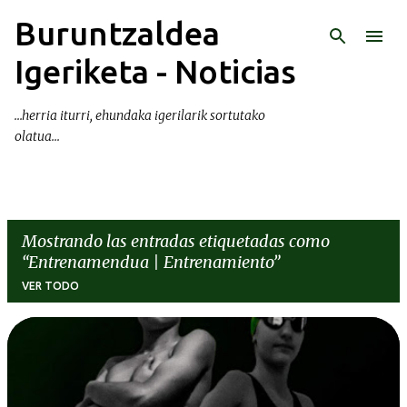
Buruntzaldea
Ir al contenido principal
Igeriketa - Noticias
...herria iturri, ehundaka igerilarik sortutako
olatua...
Mostrando las entradas etiquetadas como
Entrenamendua | Entrenamiento
VER TODO
E
n
t