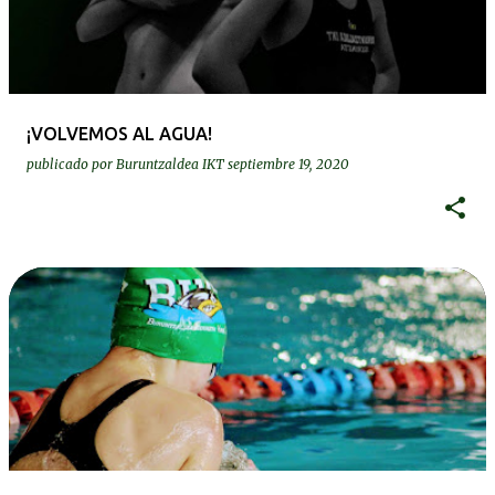
r
a
d
a
¡VOLVEMOS AL AGUA!
s
publicado por
Buruntzaldea IKT
septiembre 19, 2020