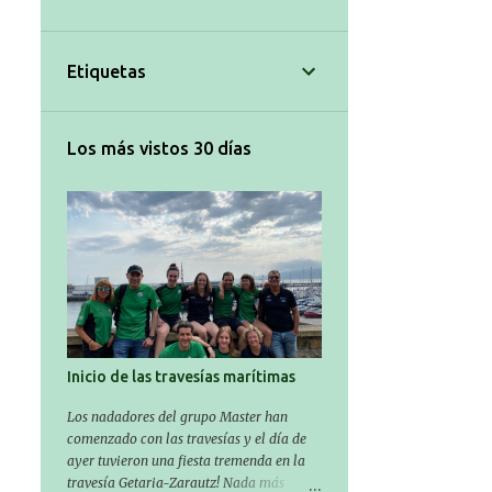
3
julio 2025
10
junio 2025
Etiquetas
9
mayo 2025
9
abril 2025
Los más vistos 30 días
6
marzo 2025
11
febrero 2025
11
enero 2025
7
diciembre 2024
7
noviembre 2024
3
octubre 2024
Inicio de las travesías marítimas
3
septiembre 2024
Los nadadores del grupo Master han
comenzado con las travesías y el día de
1
agosto 2024
ayer tuvieron una fiesta tremenda en la
5
julio 2024
travesía Getaria-Zarautz! Nada más