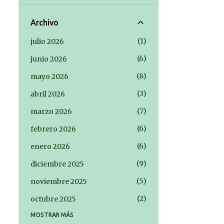
Archivo
1
julio 2026
6
junio 2026
8
mayo 2026
3
abril 2026
7
marzo 2026
6
febrero 2026
6
enero 2026
9
diciembre 2025
5
noviembre 2025
2
octubre 2025
MOSTRAR MÁS
2
septiembre 2025