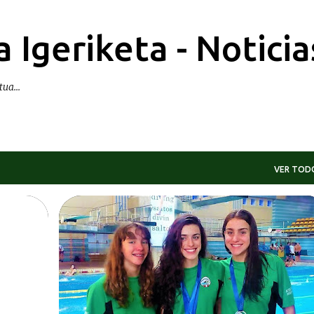
Ir al contenido principal
 Igeriketa - Noticia
ua...
VER TOD
S
KRONIKAK-CRÓNICAS
+