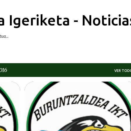
Ir al contenido principal
 Igeriketa - Noticia
ua...
016
VER TOD
DEIALDIAK-CONVOCATORIAS