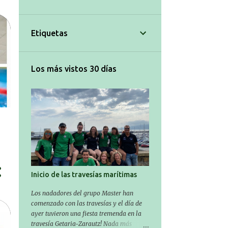
3
julio 2025
10
junio 2025
Etiquetas
9
mayo 2025
9
abril 2025
Los más vistos 30 días
6
marzo 2025
11
febrero 2025
11
enero 2025
7
diciembre 2024
7
noviembre 2024
3
octubre 2024
Inicio de las travesías marítimas
3
septiembre 2024
Los nadadores del grupo Master han
comenzado con las travesías y el día de
1
agosto 2024
ayer tuvieron una fiesta tremenda en la
5
julio 2024
travesía Getaria-Zarautz! Nada más