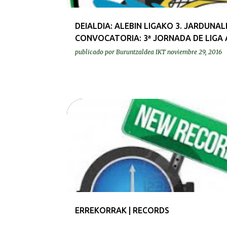
d
a
DEIALDIA: ALEBIN LIGAKO 3. JARDUNALD
s
CONVOCATORIA: 3ª JORNADA DE LIGA 
publicado por
Buruntzaldea IKT
noviembre 29, 2016
ERREKORRAK | RECORDS
ERREKORRAK | RECORDS