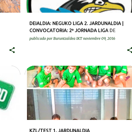
DEIALDIA: NEGUKO LIGA 2. JARDUNALDIA |
CONVOCATORIA: 2ª JORNADA LIGA DE
INVIERNO
publicado por
Buruntzaldea IKT
noviembre 09, 2016
KRONIKAK-CRÓNICAS
KZL/TEST 1. JARDUNALDIA