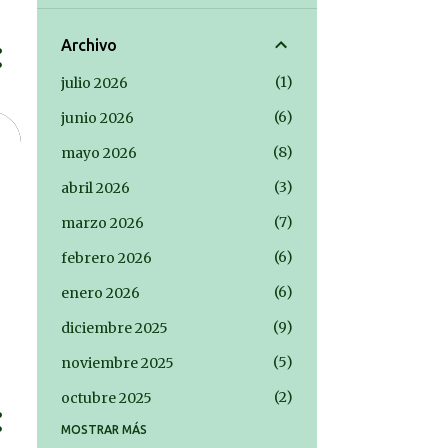
Archivo
1
julio 2026
6
junio 2026
8
mayo 2026
3
abril 2026
7
marzo 2026
6
febrero 2026
6
enero 2026
9
diciembre 2025
5
noviembre 2025
2
octubre 2025
MOSTRAR MÁS
2
septiembre 2025