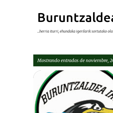
Buruntzaldea
...herria iturri, ehundaka igerilarik sortutako olat
Mostrando entradas de noviembre, 2
E
DEIALDIAK-CONVOCATORIAS
n
t
r
a