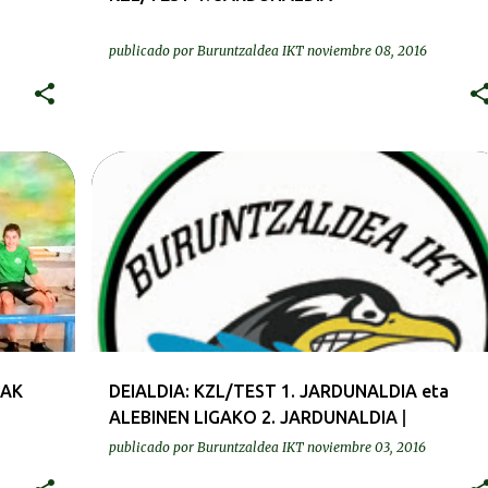
publicado por
Buruntzaldea IKT
noviembre 08, 2016
DEIALDIAK-CONVOCATORIAS
IAK
DEIALDIA: KZL/TEST 1. JARDUNALDIA eta
ALEBINEN LIGAKO 2. JARDUNALDIA |
CONVOCATORIA: 1ª JORNADA LED/TEST y 2ª
publicado por
Buruntzaldea IKT
noviembre 03, 2016
JORNADA LIGA ALEVIN