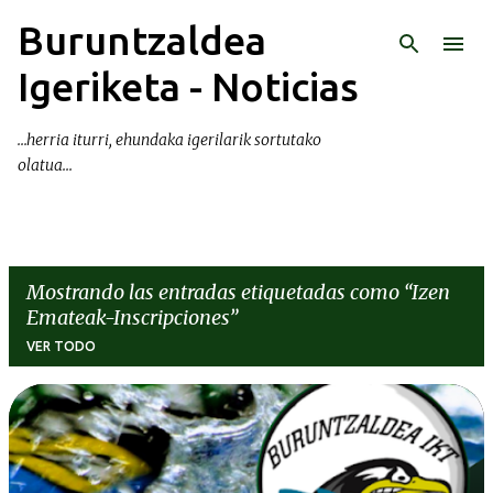
Buruntzaldea
Ir al contenido principal
Igeriketa - Noticias
...herria iturri, ehundaka igerilarik sortutako
olatua...
Mostrando las entradas etiquetadas como
Izen
Emateak-Inscripciones
VER TODO
E
n
t