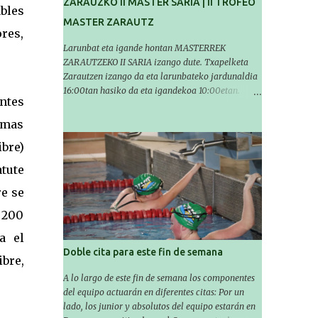
ZARAUZKO II MASTER SARIA | II TROFEO
bles
MASTER ZARAUTZ
ores,
Larunbat eta igande hontan MASTERREK
ZARAUTZEKO II SARIA izango dute. Txapelketa
Zarautzen izango da eta larunbateko jardunaldia
16:00tan hasiko da eta igandekoa 10:00etan.
ntes
Igerilariek larunbatean 14'30etan igerilekuan egon
beharko dute eta igandean 8:30etan (Aritzbatalde
imas
kiroldegia). SERIEAK
ibre)
###################################
# Este sábado y domingo los MASTERS tendrán el
atute
II TROFEO MASTER DE ZARAUTZ. La competición
se celebrará en Zarautz a las 16:00 la jornada del
re se
sabado y a las 10:00 la del domingo. Los/las
e 200
nadadores/as tendrán que estar en la piscina a las
14:30 el sabado y a las 8:30 el domingo
a el
(polideportivo Aritzbatalde). SERIES
Doble cita para este fin de semana
bre,
A lo largo de este fin de semana los componentes
del equipo actuarán en diferentes citas: Por un
lado, los junior y absolutos del equipo estarán en