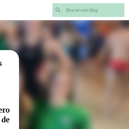
s
ero
 de