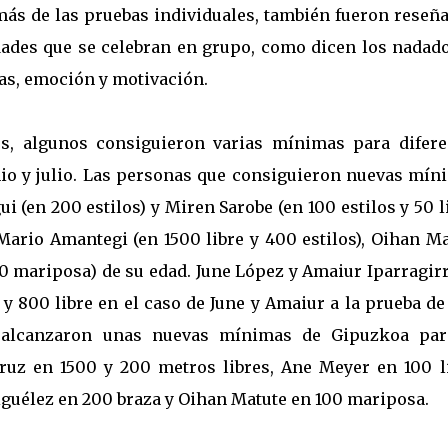
más de las pruebas individuales, también fueron reseña
idades que se celebran en grupo, como dicen los nadad
as, emoción y motivación.
es, algunos consiguieron varias mínimas para difere
io y julio. Las personas que consiguieron nuevas mín
i (en 200 estilos) y Miren Sarobe (en 100 estilos y 50 l
Mario Amantegi (en 1500 libre y 400 estilos), Oihan M
00 mariposa) de su edad. June López y Amaiur Iparragir
y 800 libre en el caso de June y Amaiur a la prueba d
én alcanzaron unas nuevas mínimas de Gipuzkoa par
uz en 1500 y 200 metros libres, Ane Meyer en 100 li
guélez en 200 braza y Oihan Matute en 100 mariposa.