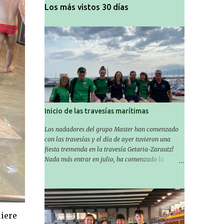
Los más vistos 30 días
Inicio de las travesías marítimas
Los nadadores del grupo Master han comenzado
con las travesías y el día de ayer tuvieron una
fiesta tremenda en la travesía Getaria-Zarautz!
Nada más entrar en julio, ha comenzado la
temporada de travesías marítimas que suele ser
habitual en verano y ya están en marcha los
Masters de nuestro equipo! En esta ocasión han
empezado a participar más tarde, pero ya han
estado en tres citas y están muy contentos,
uiere
esperando la fecha de su próxima cita. Para