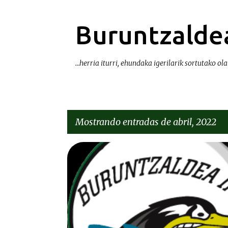
Buruntzaldea
...herria iturri, ehundaka igerilarik sortutako olat
Mostrando entradas de abril, 2022
E
BEREZIAK | ESPECIALES
GURASOAK | PADRES Y MADR
n
t
r
a