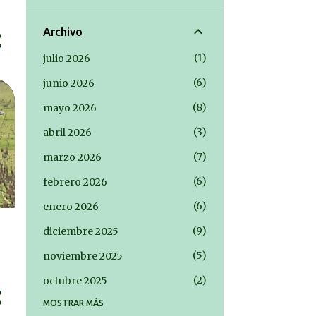
Archivo
1
julio 2026
6
junio 2026
8
mayo 2026
3
abril 2026
7
marzo 2026
6
febrero 2026
6
enero 2026
9
diciembre 2025
5
noviembre 2025
2
octubre 2025
MOSTRAR MÁS
2
septiembre 2025