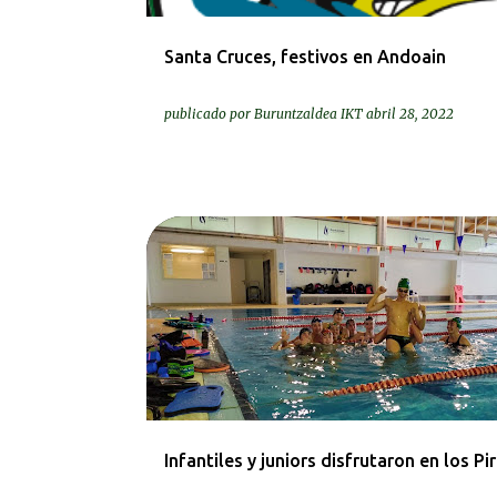
d
a
Santa Cruces, festivos en Andoain
s
publicado por
Buruntzaldea IKT
abril 28, 2022
IRTEERAK | SALIDAS
KRONIKAK-CRÓNICAS
Infantiles y juniors disfrutaron en los Pi