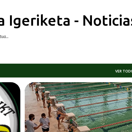
Ir al contenido principal
 Igeriketa - Noticia
ua...
VER TOD
ES
DEIALDIAK-CONVOCATORIAS