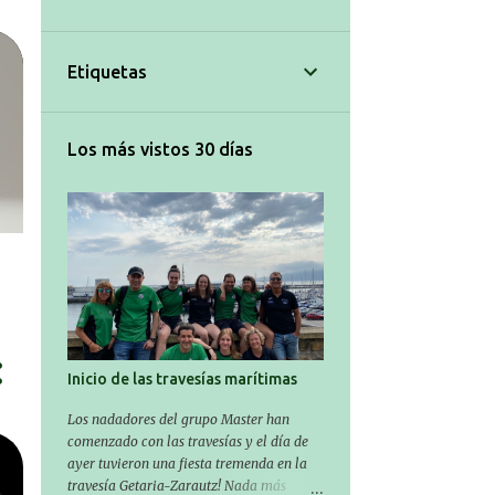
3
julio 2025
10
junio 2025
Etiquetas
9
mayo 2025
9
abril 2025
Los más vistos 30 días
6
marzo 2025
11
febrero 2025
11
enero 2025
7
diciembre 2024
7
noviembre 2024
3
octubre 2024
Inicio de las travesías marítimas
3
septiembre 2024
Los nadadores del grupo Master han
comenzado con las travesías y el día de
1
agosto 2024
ayer tuvieron una fiesta tremenda en la
5
julio 2024
travesía Getaria-Zarautz! Nada más