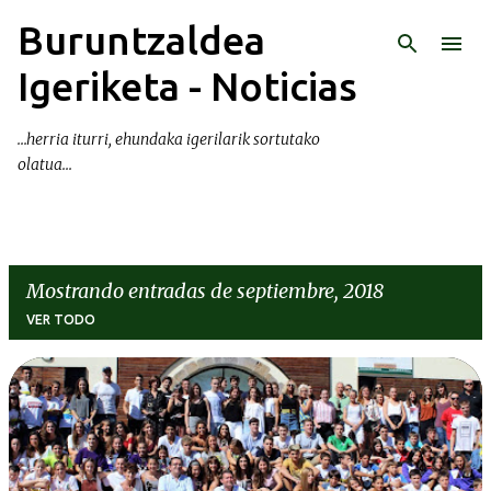
Buruntzaldea
Ir al contenido principal
Igeriketa - Noticias
...herria iturri, ehundaka igerilarik sortutako
olatua...
Mostrando entradas de septiembre, 2018
VER TODO
E
n
t
r