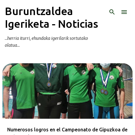
Buruntzaldea
Ir al contenido principal
Igeriketa - Noticias
...herria iturri, ehundaka igerilarik sortutako
olatua...
E
n
t
r
a
d
a
Numerosos logros en el Campeonato de Gipuzkoa de
s