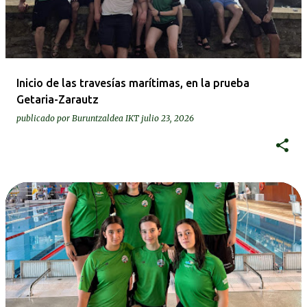
r
a
d
a
Inicio de las travesías marítimas, en la prueba
s
Getaria-Zarautz
publicado por
Buruntzaldea IKT
julio 23, 2026