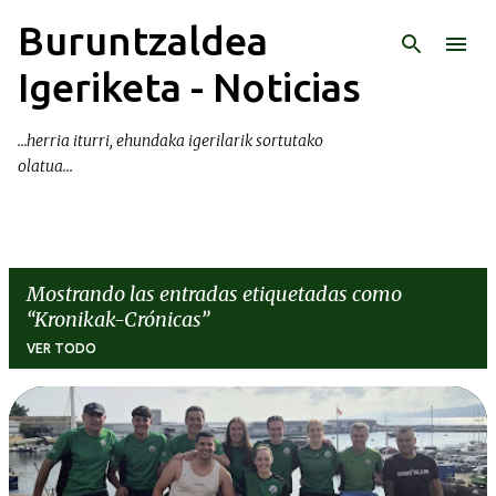
Buruntzaldea
Ir al contenido principal
Igeriketa - Noticias
...herria iturri, ehundaka igerilarik sortutako
olatua...
Mostrando las entradas etiquetadas como
Kronikak-Crónicas
VER TODO
E
n
t