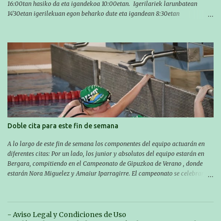
16:00tan hasiko da eta igandekoa 10:00etan. Igerilariek larunbatean
14'30etan igerilekuan egon beharko dute eta igandean 8:30etan
(Aritzbatalde kiroldegia). SERIEAK
#################################### Este sábado y
domingo los MASTERS tendrán el II TROFEO MASTER DE ZARAUTZ. La
competición se celebrará en Zarautz a las 16:00 la jornada del sabado y a
las 10:00 la del domingo. Los/las nadadores/as tendrán que estar en la
piscina a las 14:30 el sabado y a las 8:30 el domingo (polideportivo
Aritzbatalde). SERIES
Doble cita para este fin de semana
A lo largo de este fin de semana los componentes del equipo actuarán en
diferentes citas: Por un lado, los junior y absolutos del equipo estarán en
Bergara, compitiendo en el Campeonato de Gipuzkoa de Verano , donde
estarán Nora Miguelez y Amaiur Iparragirre. El campeonato se celebrará
en dos jornadas: el sábado tendrá sesiones de mañana y tarde y el domingo
sólo de mañana. Las sesiones de mañana comenzarán a las 10:00 y las del
sábado por la tarde a las 16:30. Por otro lado, otro grupo pequeño actuará
en el polideportivo Antzizar de Beasain en el XXIIIº memorial Leire
- Aviso Legal y Condiciones de Uso