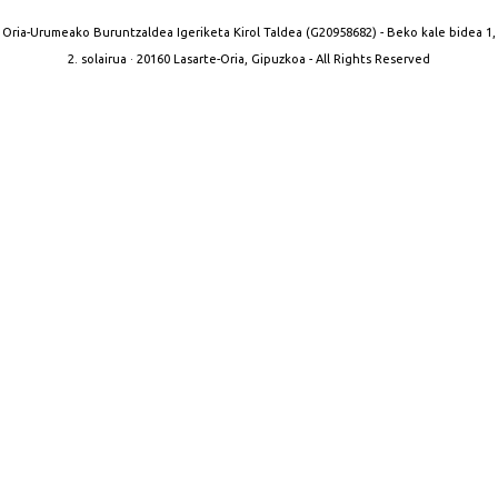
Oria-Urumeako Buruntzaldea Igeriketa Kirol Taldea (G20958682) - Beko kale bidea 1,
2. solairua · 20160 Lasarte-Oria, Gipuzkoa - All Rights Reserved