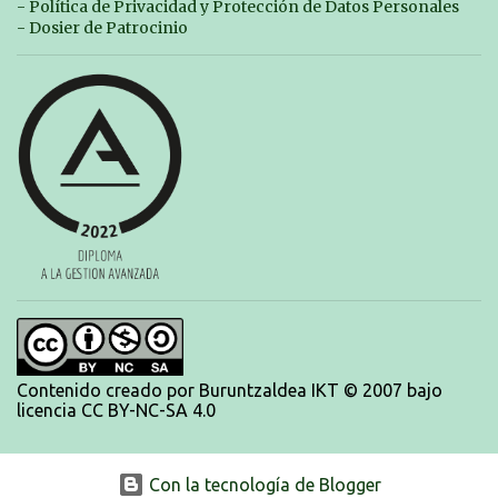
Contreras , en una mañana popular festiva organizada por el club Igartza.
- Política de Privacidad y Protección de Datos Personales
Las pruebas empezarán a las 10:30, a las 11:30 habrá pruebas populares
- Dosier de Patrocinio
australianas y después habrá un almuerzo para todos y todas las
participantes. Toda la información sobre convocatorias y competiciones la
encontraréis en nuestra web, en el siguiente enlace:
https://www.es.buruntzaldeaikt.eus/competici%C3%B3n/egutegia#h.9xisch
p06awl ¡Mucha suert...
Contenido creado por Buruntzaldea IKT © 2007 bajo
licencia CC BY-NC-SA 4.0
Con la tecnología de Blogger