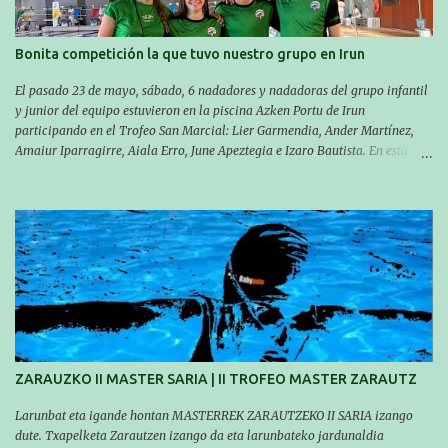
decidió hacerlo en el interior de la bahía de la playa de Malkorbe. Así,
Asier completó el recorrido en 29 minutos y 30 segundos, c...
Bonita competición la que tuvo nuestro grupo en Irun
El pasado 23 de mayo, sábado, 6 nadadores y nadadoras del grupo infantil
y junior del equipo estuvieron en la piscina Azken Portu de Irun
participando en el Trofeo San Marcial: Lier Garmendia, Ander Martínez,
Amaiur Iparragirre, Aiala Erro, June Apeztegia e Izaro Bautista. En esta
ocasión, nadie consiguió hacer marcas personales en las pruebas
realizadas, pero hay que decir que estuvieron muy cerca de sus mejores
marcas. A pesar de no conseguir marca, pasaron una tarde muy buena y
sirvió para reforzar su experiencia. La mayoría ya ha terminado la
temporada, pero seguiremos trabajando con quienes están en la recta final,
trabajando para que cada uno consiga sus objetivos personales. BRNPWR!
ZARAUZKO II MASTER SARIA | II TROFEO MASTER ZARAUTZ
Larunbat eta igande hontan MASTERREK ZARAUTZEKO II SARIA izango
dute. Txapelketa Zarautzen izango da eta larunbateko jardunaldia