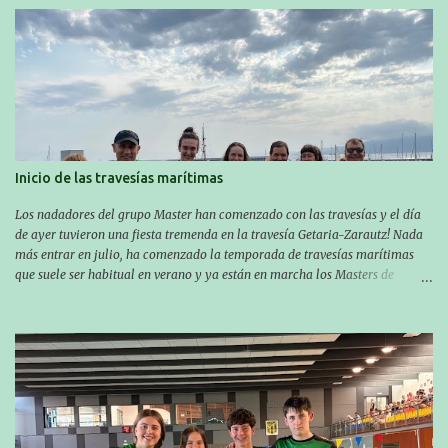
Inicio de las travesías marítimas
Los nadadores del grupo Master han comenzado con las travesías y el día
de ayer tuvieron una fiesta tremenda en la travesía Getaria-Zarautz! Nada
más entrar en julio, ha comenzado la temporada de travesías marítimas
que suele ser habitual en verano y ya están en marcha los Masters de
nuestro equipo! En esta ocasión han empezado a participar más tarde, pero
ya han estado en tres citas y están muy contentos, esperando la fecha de su
próxima cita. Para empezar, el 13 de julio, Manu Santos participó en la
XXXVIII. Travesía a nado de Ondarroa y recorrió una distancia de 1600
metros en 28 minutos y 30 segundos. Al día siguiente, Manu Santos y su
compañero Asier Gorostegi participaron en la V. San Antón Bira. En esta
travesía se realiza un recorrido desde la playa de Gaztetape hasta la playa
de Malkorbe, pero debido al estado del mar de aquel día, la organización