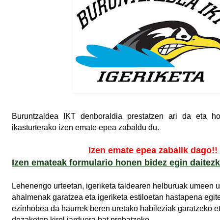
Buruntzaldea IKT denboraldia prestatzen ari da eta ho
ikasturterako izen emate epea zabaldu du.
Izen emate epea zabalik dago!!
Izen emateak formulario honen bidez egin dait
Lehenengo urteetan, igeriketa taldearen helburuak umeen u
ahalmenak garatzea eta igeriketa estiloetan hastapena egit
ezinhobea da haurrek beren uretako habileziak garatzeko e
dezaketen kirol jarduera bat probatzeko.