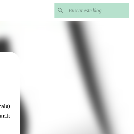
ala)
urik