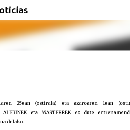
oticias
Ir al contenido principal
iaren 25ean (ostirala) eta azaroaren 1ean (ostir
, ALEBINEK eta MASTERREK ez dute entrenamend
una delako.