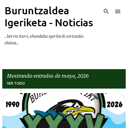
Buruntzaldea
Ir al contenido principal
Igeriketa - Noticias
...herria iturri, ehundaka igerilarik sortutako
olatua...
Mostrando entradas de mayo, 2026
VER TODO
E
n
t
r