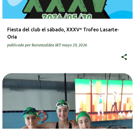
a
d
a
Fiesta del club el sábado, XXXVº Trofeo Lasarte-
s
Oria
publicado por
Buruntzaldea IKT
mayo 29, 2026