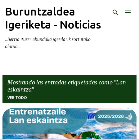
Buruntzaldea
Ir al contenido principal
Igeriketa - Noticias
...herria iturri, ehundaka igerilarik sortutako
olatua...
Mostrando las entradas etiquetadas como
Lan
eskaintza
VER TODO
E
n
t