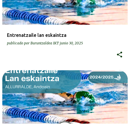
r
a
d
a
Entrenatzaile lan eskaintza
s
publicado por
Buruntzaldea IKT
junio 30, 2025