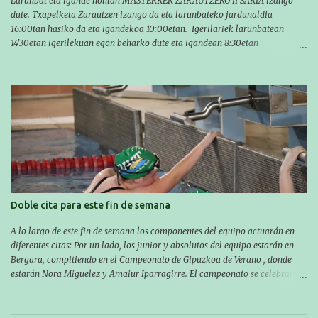
Larunbat eta igande hontan MASTERREK ZARAUTZEKO II SARIA izango
dute. Txapelketa Zarautzen izango da eta larunbateko jardunaldia
16:00tan hasiko da eta igandekoa 10:00etan. Igerilariek larunbatean
14'30etan igerilekuan egon beharko dute eta igandean 8:30etan
(Aritzbatalde kiroldegia). SERIEAK
#################################### Este sábado y
domingo los MASTERS tendrán el II TROFEO MASTER DE ZARAUTZ. La
competición se celebrará en Zarautz a las 16:00 la jornada del sabado y a
las 10:00 la del domingo. Los/las nadadores/as tendrán que estar en la
piscina a las 14:30 el sabado y a las 8:30 el domingo (polideportivo
Aritzbatalde). SERIES
Doble cita para este fin de semana
A lo largo de este fin de semana los componentes del equipo actuarán en
diferentes citas: Por un lado, los junior y absolutos del equipo estarán en
Bergara, compitiendo en el Campeonato de Gipuzkoa de Verano , donde
estarán Nora Miguelez y Amaiur Iparragirre. El campeonato se celebrará
en dos jornadas: el sábado tendrá sesiones de mañana y tarde y el domingo
sólo de mañana. Las sesiones de mañana comenzarán a las 10:00 y las del
sábado por la tarde a las 16:30. Por otro lado, otro grupo pequeño actuará