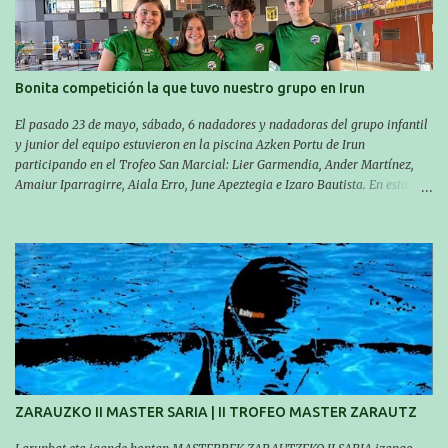
travesía se realiza un recorrido desde la playa de Gaztetape hasta la playa
de Malkorbe, pero debido al estado del mar de aquel día, la organización
decidió hacerlo en el interior de la bahía de la playa de Malkorbe. Así,
Asier completó el recorrido en 29 minutos y 30 segundos, c...
Bonita competición la que tuvo nuestro grupo en Irun
El pasado 23 de mayo, sábado, 6 nadadores y nadadoras del grupo infantil
y junior del equipo estuvieron en la piscina Azken Portu de Irun
participando en el Trofeo San Marcial: Lier Garmendia, Ander Martínez,
Amaiur Iparragirre, Aiala Erro, June Apeztegia e Izaro Bautista. En esta
ocasión, nadie consiguió hacer marcas personales en las pruebas
realizadas, pero hay que decir que estuvieron muy cerca de sus mejores
marcas. A pesar de no conseguir marca, pasaron una tarde muy buena y
sirvió para reforzar su experiencia. La mayoría ya ha terminado la
temporada, pero seguiremos trabajando con quienes están en la recta final,
trabajando para que cada uno consiga sus objetivos personales. BRNPWR!
ZARAUZKO II MASTER SARIA | II TROFEO MASTER ZARAUTZ