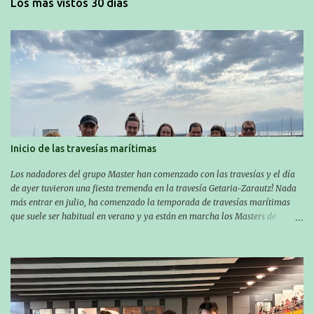
Los más vistos 30 días
Inicio de las travesías marítimas
Los nadadores del grupo Master han comenzado con las travesías y el día
de ayer tuvieron una fiesta tremenda en la travesía Getaria-Zarautz! Nada
más entrar en julio, ha comenzado la temporada de travesías marítimas
que suele ser habitual en verano y ya están en marcha los Masters de
nuestro equipo! En esta ocasión han empezado a participar más tarde, pero
ya han estado en tres citas y están muy contentos, esperando la fecha de su
próxima cita. Para empezar, el 13 de julio, Manu Santos participó en la
XXXVIII. Travesía a nado de Ondarroa y recorrió una distancia de 1600
metros en 28 minutos y 30 segundos. Al día siguiente, Manu Santos y su
compañero Asier Gorostegi participaron en la V. San Antón Bira. En esta