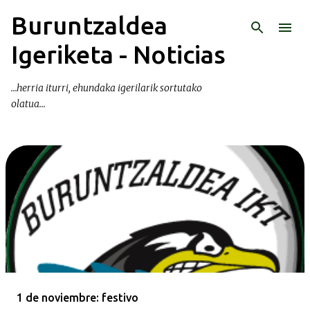
Buruntzaldea
Ir al contenido principal
Igeriketa - Noticias
...herria iturri, ehundaka igerilarik sortutako
olatua...
E
n
t
r
a
d
a
1 de noviembre: festivo
s