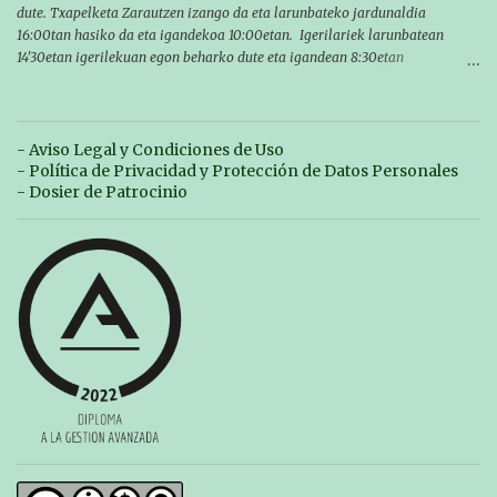
dute. Txapelketa Zarautzen izango da eta larunbateko jardunaldia
16:00tan hasiko da eta igandekoa 10:00etan. Igerilariek larunbatean
14'30etan igerilekuan egon beharko dute eta igandean 8:30etan
(Aritzbatalde kiroldegia). SERIEAK
#################################### Este sábado y
domingo los MASTERS tendrán el II TROFEO MASTER DE ZARAUTZ. La
competición se celebrará en Zarautz a las 16:00 la jornada del sabado y a
- Aviso Legal y Condiciones de Uso
las 10:00 la del domingo. Los/las nadadores/as tendrán que estar en la
- Política de Privacidad y Protección de Datos Personales
piscina a las 14:30 el sabado y a las 8:30 el domingo (polideportivo
- Dosier de Patrocinio
Aritzbatalde). SERIES