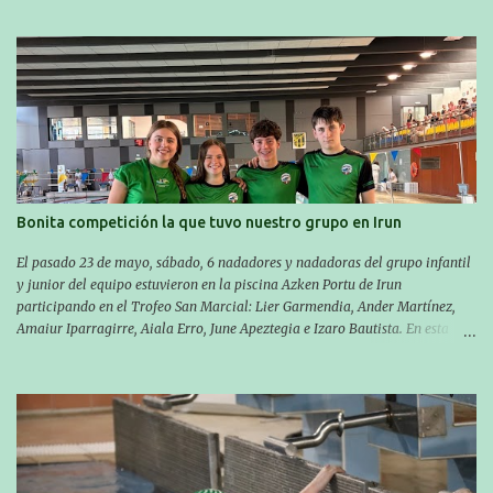
ya han estado en tres citas y están muy contentos, esperando la fecha de su
próxima cita. Para empezar, el 13 de julio, Manu Santos participó en la
XXXVIII. Travesía a nado de Ondarroa y recorrió una distancia de 1600
metros en 28 minutos y 30 segundos. Al día siguiente, Manu Santos y su
compañero Asier Gorostegi participaron en la V. San Antón Bira. En esta
travesía se realiza un recorrido desde la playa de Gaztetape hasta la playa
de Malkorbe, pero debido al estado del mar de aquel día, la organización
decidió hacerlo en el interior de la bahía de la playa de Malkorbe. Así,
Asier completó el recorrido en 29 minutos y 30 segundos, c...
Bonita competición la que tuvo nuestro grupo en Irun
El pasado 23 de mayo, sábado, 6 nadadores y nadadoras del grupo infantil
y junior del equipo estuvieron en la piscina Azken Portu de Irun
participando en el Trofeo San Marcial: Lier Garmendia, Ander Martínez,
Amaiur Iparragirre, Aiala Erro, June Apeztegia e Izaro Bautista. En esta
ocasión, nadie consiguió hacer marcas personales en las pruebas
realizadas, pero hay que decir que estuvieron muy cerca de sus mejores
marcas. A pesar de no conseguir marca, pasaron una tarde muy buena y
sirvió para reforzar su experiencia. La mayoría ya ha terminado la
temporada, pero seguiremos trabajando con quienes están en la recta final,
trabajando para que cada uno consiga sus objetivos personales. BRNPWR!