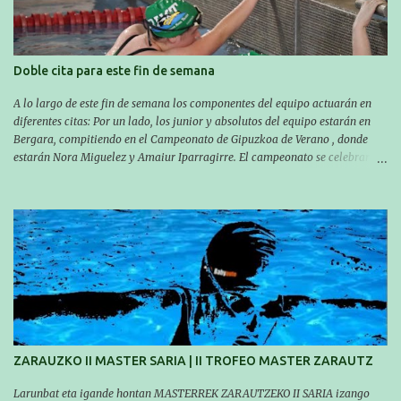
Doble cita para este fin de semana
A lo largo de este fin de semana los componentes del equipo actuarán en
diferentes citas: Por un lado, los junior y absolutos del equipo estarán en
Bergara, compitiendo en el Campeonato de Gipuzkoa de Verano , donde
estarán Nora Miguelez y Amaiur Iparragirre. El campeonato se celebrará
en dos jornadas: el sábado tendrá sesiones de mañana y tarde y el domingo
sólo de mañana. Las sesiones de mañana comenzarán a las 10:00 y las del
sábado por la tarde a las 16:30. Por otro lado, otro grupo pequeño actuará
en el polideportivo Antzizar de Beasain en el XXIIIº memorial Leire
Contreras , en una mañana popular festiva organizada por el club Igartza.
Las pruebas empezarán a las 10:30, a las 11:30 habrá pruebas populares
australianas y después habrá un almuerzo para todos y todas las
participantes. Toda la información sobre convocatorias y competiciones la
encontraréis en nuestra web, en el siguiente enlace:
https://www.es.buruntzaldeaikt.eus/competici%C3%B3n/egutegia#h.9xisch
p06awl ¡Mucha suert...
ZARAUZKO II MASTER SARIA | II TROFEO MASTER ZARAUTZ
Larunbat eta igande hontan MASTERREK ZARAUTZEKO II SARIA izango