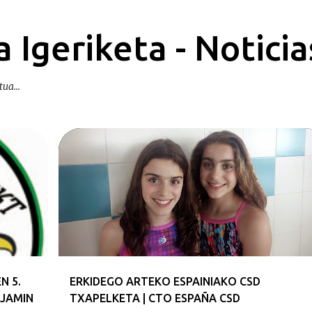
Ir al contenido principal
 Igeriketa - Noticia
ua...
SELEKZIOA | SELECCION
N 5.
ERKIDEGO ARTEKO ESPAINIAKO CSD
NJAMIN
TXAPELKETA | CTO ESPAÑA CSD