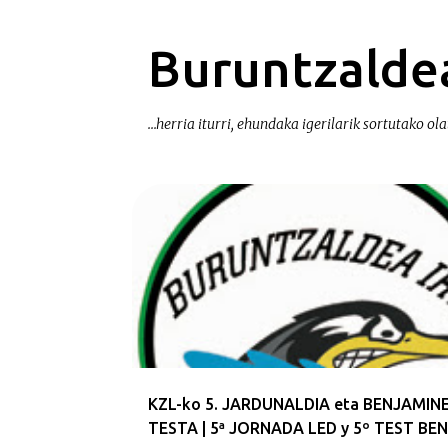
Buruntzaldea
...herria iturri, ehundaka igerilarik sortutako olat
E
n
t
r
a
d
a
KZL-ko 5. JARDUNALDIA eta BENJAMINE
s
TESTA | 5ª JORNADA LED y 5º TEST BE