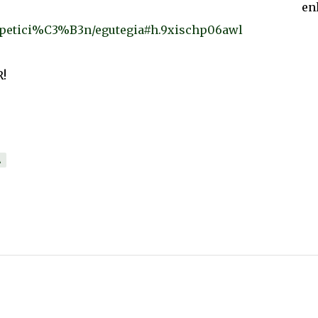
nte enlace
ompetici%C3%B3n/egutegia#h.9xischp06awl
R!
A