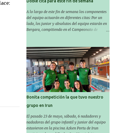
Doble cita para este fin de semana
:
A lo largo de este fin de semana los componentes
del equipo actuarán en diferentes citas: Por un
lado, los junior y absolutos del equipo estarán en
Bergara, compitiendo en el Campeonato de
Gipuzkoa de Verano , donde estarán Nora
Miguelez y Amaiur Iparragirre. El campeonato se
celebrará en dos jornadas: el sábado tendrá
sesiones de mañana y tarde y el domingo sólo de
mañana. Las sesiones de mañana comenzarán a
las 10:00 y las del sábado por la tarde a las 16:30.
Por otro lado, otro grupo pequeño actuará en el
polideportivo Antzizar de Beasain en el XXIIIº
memorial Leire Contreras , en una mañana
popular festiva organizada por el club Igartza. Las
pruebas empezarán a las 10:30, a las 11:30 habrá
Bonita competición la que tuvo nuestro
pruebas populares australianas y después habrá
grupo en Irun
un almuerzo para todos y todas las participantes.
Toda la información sobre convocatorias y
El pasado 23 de mayo, sábado, 6 nadadores y
competiciones la encontraréis en nuestra web, en
nadadoras del grupo infantil y junior del equipo
el siguiente enlace:
estuvieron en la piscina Azken Portu de Irun
https://www.es.buruntzaldeaikt.eus/competici%C3