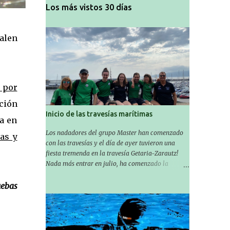
Los más vistos 30 días
alen
 por
ción
Inicio de las travesías marítimas
ia en
Los nadadores del grupo Master han comenzado
ías y
con las travesías y el día de ayer tuvieron una
fiesta tremenda en la travesía Getaria-Zarautz!
Nada más entrar en julio, ha comenzado la
temporada de travesías marítimas que suele ser
habitual en verano y ya están en marcha los
uebas
Masters de nuestro equipo! En esta ocasión han
empezado a participar más tarde, pero ya han
estado en tres citas y están muy contentos,
esperando la fecha de su próxima cita. Para