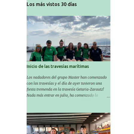
Los más vistos 30 días
Inicio de las travesías marítimas
Los nadadores del grupo Master han comenzado
con las travesías y el día de ayer tuvieron una
fiesta tremenda en la travesía Getaria-Zarautz!
Nada más entrar en julio, ha comenzado la
temporada de travesías marítimas que suele ser
habitual en verano y ya están en marcha los
Masters de nuestro equipo! En esta ocasión han
empezado a participar más tarde, pero ya han
estado en tres citas y están muy contentos,
esperando la fecha de su próxima cita. Para