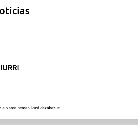
oticias
Ir al contenido principal
AIURRI
en albistea hemen
ikusi dezakezue.