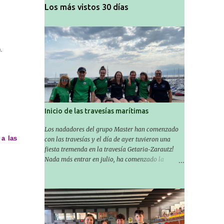
Los más vistos 30 días
n.
Inicio de las travesías marítimas
Los nadadores del grupo Master han comenzado
 a las
con las travesías y el día de ayer tuvieron una
fiesta tremenda en la travesía Getaria-Zarautz!
Nada más entrar en julio, ha comenzado la
temporada de travesías marítimas que suele ser
habitual en verano y ya están en marcha los
Masters de nuestro equipo! En esta ocasión han
empezado a participar más tarde, pero ya han
estado en tres citas y están muy contentos,
esperando la fecha de su próxima cita. Para