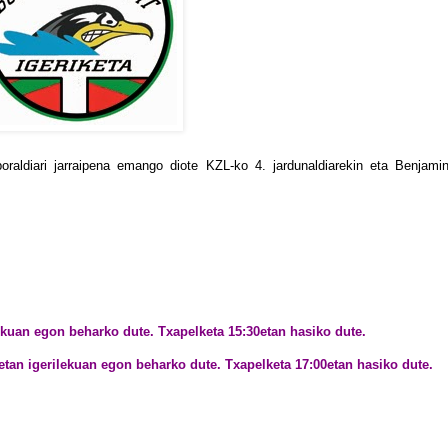
oraldiari jarraipena emango diote KZL-ko 4. jardunaldiarekin eta Benjami
ekuan egon beharko dute. Txapelketa 15:30etan hasiko dute.
etan igerilekuan egon beharko dute. Txapelketa 17:00etan hasiko dute.