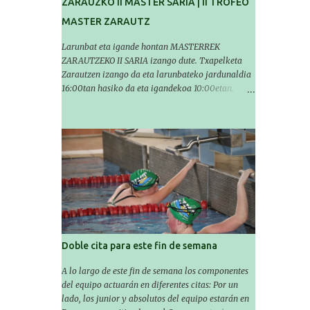
ZARAUZKO II MASTER SARIA | II TROFEO
MASTER ZARAUTZ
Larunbat eta igande hontan MASTERREK
ZARAUTZEKO II SARIA izango dute. Txapelketa
Zarautzen izango da eta larunbateko jardunaldia
16:00tan hasiko da eta igandekoa 10:00etan.
Igerilariek larunbatean 14'30etan igerilekuan egon
beharko dute eta igandean 8:30etan (Aritzbatalde
kiroldegia). SERIEAK
###################################
# Este sábado y domingo los MASTERS tendrán el
II TROFEO MASTER DE ZARAUTZ. La competición
se celebrará en Zarautz a las 16:00 la jornada del
sabado y a las 10:00 la del domingo. Los/las
nadadores/as tendrán que estar en la piscina a las
14:30 el sabado y a las 8:30 el domingo
(polideportivo Aritzbatalde). SERIES
Doble cita para este fin de semana
A lo largo de este fin de semana los componentes
del equipo actuarán en diferentes citas: Por un
lado, los junior y absolutos del equipo estarán en