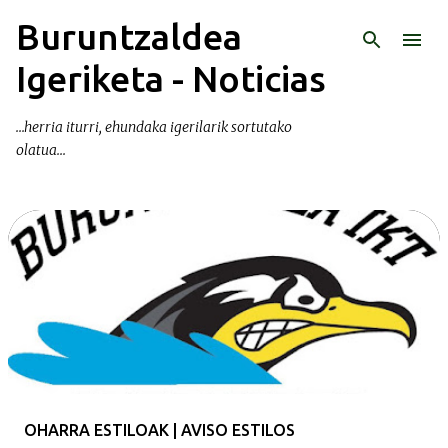
Buruntzaldea
Ir al contenido principal
Igeriketa - Noticias
...herria iturri, ehundaka igerilarik sortutako
olatua...
E
n
t
r
a
d
a
OHARRA ESTILOAK | AVISO ESTILOS
s