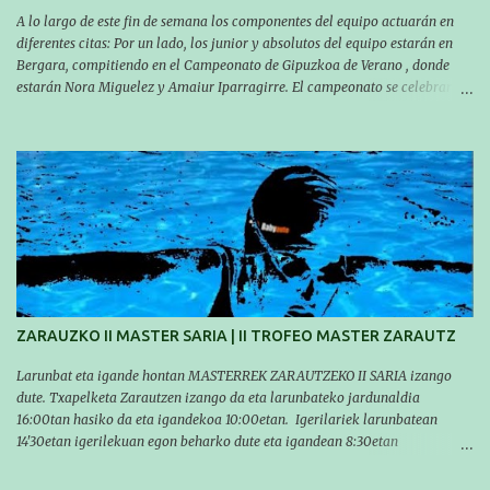
A lo largo de este fin de semana los componentes del equipo actuarán en
diferentes citas: Por un lado, los junior y absolutos del equipo estarán en
Bergara, compitiendo en el Campeonato de Gipuzkoa de Verano , donde
estarán Nora Miguelez y Amaiur Iparragirre. El campeonato se celebrará
en dos jornadas: el sábado tendrá sesiones de mañana y tarde y el domingo
sólo de mañana. Las sesiones de mañana comenzarán a las 10:00 y las del
sábado por la tarde a las 16:30. Por otro lado, otro grupo pequeño actuará
en el polideportivo Antzizar de Beasain en el XXIIIº memorial Leire
Contreras , en una mañana popular festiva organizada por el club Igartza.
Las pruebas empezarán a las 10:30, a las 11:30 habrá pruebas populares
australianas y después habrá un almuerzo para todos y todas las
participantes. Toda la información sobre convocatorias y competiciones la
encontraréis en nuestra web, en el siguiente enlace:
https://www.es.buruntzaldeaikt.eus/competici%C3%B3n/egutegia#h.9xisch
p06awl ¡Mucha suert...
ZARAUZKO II MASTER SARIA | II TROFEO MASTER ZARAUTZ
Larunbat eta igande hontan MASTERREK ZARAUTZEKO II SARIA izango
dute. Txapelketa Zarautzen izango da eta larunbateko jardunaldia
16:00tan hasiko da eta igandekoa 10:00etan. Igerilariek larunbatean
14'30etan igerilekuan egon beharko dute eta igandean 8:30etan
(Aritzbatalde kiroldegia). SERIEAK
#################################### Este sábado y