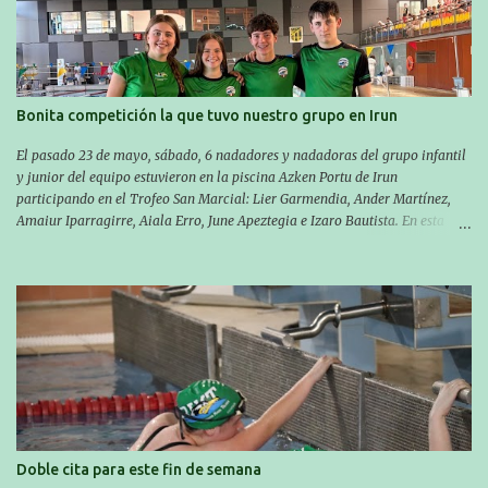
travesía se realiza un recorrido desde la playa de Gaztetape hasta la playa
de Malkorbe, pero debido al estado del mar de aquel día, la organización
decidió hacerlo en el interior de la bahía de la playa de Malkorbe. Así,
Asier completó el recorrido en 29 minutos y 30 segundos, c...
Bonita competición la que tuvo nuestro grupo en Irun
El pasado 23 de mayo, sábado, 6 nadadores y nadadoras del grupo infantil
y junior del equipo estuvieron en la piscina Azken Portu de Irun
participando en el Trofeo San Marcial: Lier Garmendia, Ander Martínez,
Amaiur Iparragirre, Aiala Erro, June Apeztegia e Izaro Bautista. En esta
ocasión, nadie consiguió hacer marcas personales en las pruebas
realizadas, pero hay que decir que estuvieron muy cerca de sus mejores
marcas. A pesar de no conseguir marca, pasaron una tarde muy buena y
sirvió para reforzar su experiencia. La mayoría ya ha terminado la
temporada, pero seguiremos trabajando con quienes están en la recta final,
trabajando para que cada uno consiga sus objetivos personales. BRNPWR!
Doble cita para este fin de semana