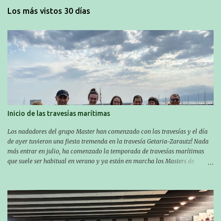
Los más vistos 30 días
Inicio de las travesías marítimas
Los nadadores del grupo Master han comenzado con las travesías y el día
de ayer tuvieron una fiesta tremenda en la travesía Getaria-Zarautz! Nada
más entrar en julio, ha comenzado la temporada de travesías marítimas
que suele ser habitual en verano y ya están en marcha los Masters de
nuestro equipo! En esta ocasión han empezado a participar más tarde, pero
ya han estado en tres citas y están muy contentos, esperando la fecha de su
próxima cita. Para empezar, el 13 de julio, Manu Santos participó en la
XXXVIII. Travesía a nado de Ondarroa y recorrió una distancia de 1600
metros en 28 minutos y 30 segundos. Al día siguiente, Manu Santos y su
compañero Asier Gorostegi participaron en la V. San Antón Bira. En esta