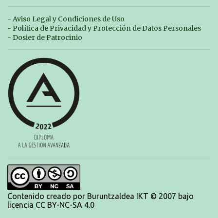
domingo los MASTERS tendrán el II TROFEO MASTER DE ZARAUTZ. La
competición se celebrará en Zarautz a las 16:00 la jornada del sabado y a
- Aviso Legal y Condiciones de Uso
las 10:00 la del domingo. Los/las nadadores/as tendrán que estar en la
- Política de Privacidad y Protección de Datos Personales
piscina a las 14:30 el sabado y a las 8:30 el domingo (polideportivo
- Dosier de Patrocinio
Aritzbatalde). SERIES
Contenido creado por Buruntzaldea IKT © 2007 bajo
licencia CC BY-NC-SA 4.0