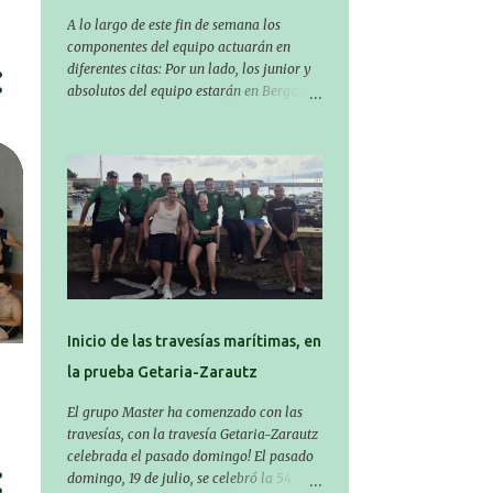
sabado y a las 8:30 el domingo
A lo largo de este fin de semana los
(polideportivo Aritzbatalde). SERIES
componentes del equipo actuarán en
diferentes citas: Por un lado, los junior y
absolutos del equipo estarán en Bergara,
compitiendo en el Campeonato de
Gipuzkoa de Verano , donde estarán Nora
Miguelez y Amaiur Iparragirre. El
campeonato se celebrará en dos jornadas:
el sábado tendrá sesiones de mañana y
tarde y el domingo sólo de mañana. Las
sesiones de mañana comenzarán a las
10:00 y las del sábado por la tarde a las
16:30. Por otro lado, otro grupo pequeño
actuará en el polideportivo Antzizar de
Beasain en el XXIIIº memorial Leire
Inicio de las travesías marítimas, en
Contreras , en una mañana popular
la prueba Getaria-Zarautz
festiva organizada por el club Igartza.
Las pruebas empezarán a las 10:30, a las
El grupo Master ha comenzado con las
11:30 habrá pruebas populares
travesías, con la travesía Getaria-Zarautz
australianas y después habrá un
celebrada el pasado domingo! El pasado
almuerzo para todos y todas las
domingo, 19 de julio, se celebró la 54
participantes. Toda la información sobre