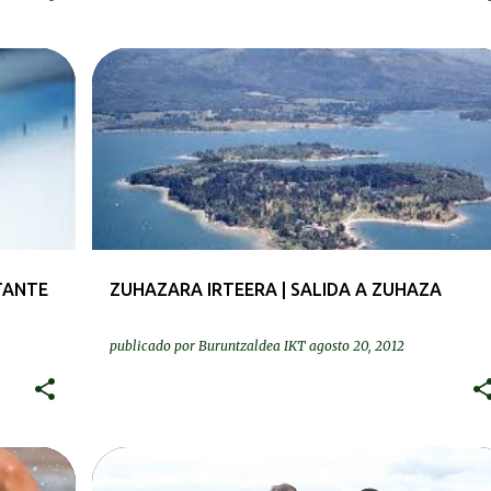
BEREZIAK | ESPECIALES
IRTEERAK | SALIDAS
TANTE
ZUHAZARA IRTEERA | SALIDA A ZUHAZA
publicado por
Buruntzaldea IKT
agosto 20, 2012
KRONIKAK-CRÓNICAS
MASTERRAK | MASTERS
+