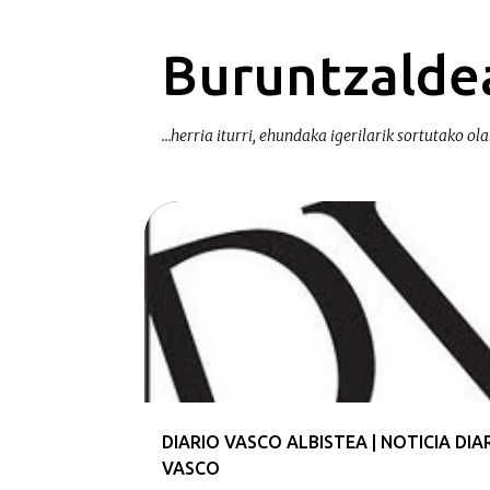
Buruntzaldea
...herria iturri, ehundaka igerilarik sortutako olat
E
PRENTSA | PRENSA
n
t
r
a
d
a
DIARIO VASCO ALBISTEA | NOTICIA DIA
s
VASCO