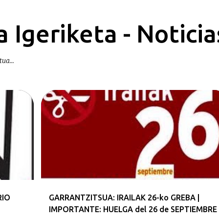
Ir al contenido principal
 Igeriketa - Noticia
ua...
GURASOAK | PADRES Y MADRES
RIO
GARRANTZITSUA: IRAILAK 26-ko GREBA |
IMPORTANTE: HUELGA del 26 de SEPTIEMBRE