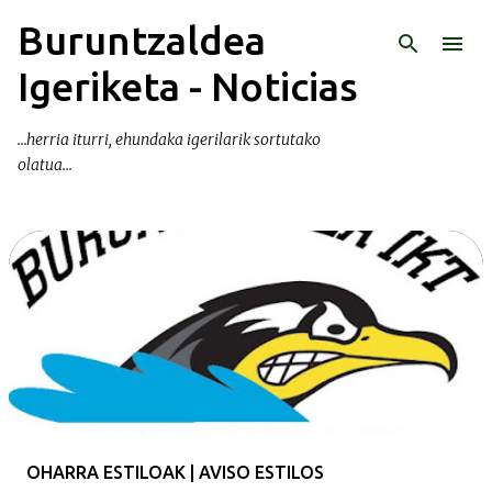
Buruntzaldea
Ir al contenido principal
Igeriketa - Noticias
...herria iturri, ehundaka igerilarik sortutako
olatua...
E
n
t
r
a
d
a
OHARRA ESTILOAK | AVISO ESTILOS
s