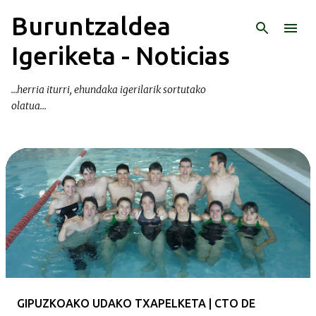
Buruntzaldea
Ir al contenido principal
Igeriketa - Noticias
...herria iturri, ehundaka igerilarik sortutako
olatua...
E
n
t
r
a
d
a
GIPUZKOAKO UDAKO TXAPELKETA | CTO DE
s