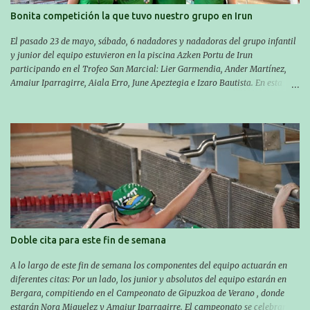
Bonita competición la que tuvo nuestro grupo en Irun
El pasado 23 de mayo, sábado, 6 nadadores y nadadoras del grupo infantil
y junior del equipo estuvieron en la piscina Azken Portu de Irun
participando en el Trofeo San Marcial: Lier Garmendia, Ander Martínez,
Amaiur Iparragirre, Aiala Erro, June Apeztegia e Izaro Bautista. En esta
ocasión, nadie consiguió hacer marcas personales en las pruebas
realizadas, pero hay que decir que estuvieron muy cerca de sus mejores
marcas. A pesar de no conseguir marca, pasaron una tarde muy buena y
sirvió para reforzar su experiencia. La mayoría ya ha terminado la
temporada, pero seguiremos trabajando con quienes están en la recta final,
trabajando para que cada uno consiga sus objetivos personales. BRNPWR!
Doble cita para este fin de semana
A lo largo de este fin de semana los componentes del equipo actuarán en
diferentes citas: Por un lado, los junior y absolutos del equipo estarán en
Bergara, compitiendo en el Campeonato de Gipuzkoa de Verano , donde
estarán Nora Miguelez y Amaiur Iparragirre. El campeonato se celebrará