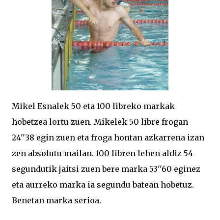
Mikel Esnalek 50 eta 100 libreko markak
hobetzea lortu zuen. Mikelek 50 libre frogan
24''38 egin zuen eta froga hontan azkarrena izan
zen absolutu mailan. 100 libren lehen aldiz 54
segundutik jaitsi zuen bere marka 53''60 eginez
eta aurreko marka ia segundu batean hobetuz.
Benetan marka serioa.