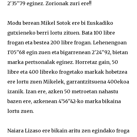
2'35''79 eginez. Zorionak zuri ere!!
Modu berean Mikel Sotok ere bi Euskadiko
gutxieneko berri lortu zituen. Bata 100 libre
frogan eta bestea 200 libre frogan. Lehenengoan
1'05''68 egin zuen eta bigarrenean 2'24''92, bietan
marka pertsonalak eginez. Horretaz gain, 50
libre eta 400 libreko frogetako markak hobetzea
ere lortu zuen Mikelek, garrantzitsuena 400ekoa
izanik. Izan ere, azken 50 metroetan nahastu
bazen ere, azkenean 4'56''42-ko marka bikaina
lortu zuen.
Naiara Lizaso ere bikain aritu zen egindako froga