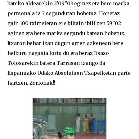
bateko aldearekin 2'09''03 eginez eta bere marka
pertsonala ia 3 segundutan hobetuz. Honetaz
gain 100 tximeletan ere bikain ibili zen 59''02
eginez eta bere marka segundu batean hobetuz.
Itxaron behar izan dugun arren azkenean bere
helburu nagusia lortu du eta beraz Itsaso
Tolosarekin batera Tarrasan izango da
Espainiako Udako Absolutuen Txapelketan parte
hartzen. Zorionak!!