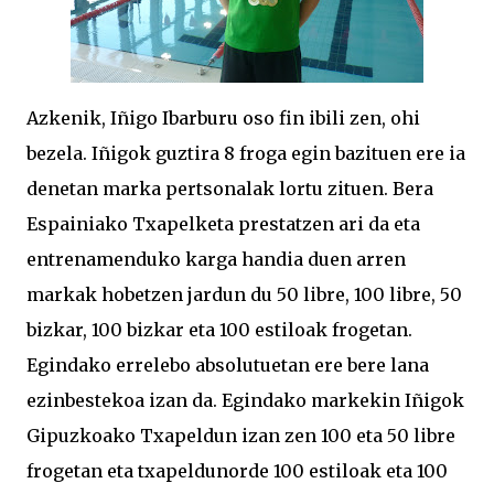
Azkenik, Iñigo Ibarburu oso fin ibili zen, ohi
bezela. Iñigok guztira 8 froga egin bazituen ere ia
denetan marka pertsonalak lortu zituen. Bera
Espainiako Txapelketa prestatzen ari da eta
entrenamenduko karga handia duen arren
markak hobetzen jardun du 50 libre, 100 libre, 50
bizkar, 100 bizkar eta 100 estiloak frogetan.
Egindako errelebo absolutuetan ere bere lana
ezinbestekoa izan da. Egindako markekin Iñigok
Gipuzkoako Txapeldun izan zen 100 eta 50 libre
frogetan eta txapeldunorde 100 estiloak eta 100