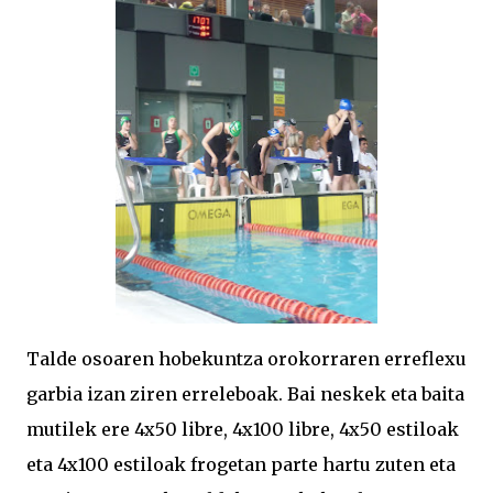
Talde osoaren hobekuntza orokorraren erreflexu
garbia izan ziren erreleboak. Bai neskek eta baita
mutilek ere 4x50 libre, 4x100 libre, 4x50 estiloak
eta 4x100 estiloak frogetan parte hartu zuten eta