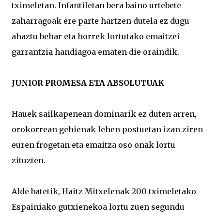
tximeletan. Infantiletan bera baino urtebete
zaharragoak ere parte hartzen dutela ez dugu
ahaztu behar eta horrek lortutako emaitzei
garrantzia handiagoa ematen die oraindik.
JUNIOR PROMESA ETA ABSOLUTUAK
Hauek sailkapenean dominarik ez duten arren,
orokorrean gehienak lehen postuetan izan ziren
euren frogetan eta emaitza oso onak lortu
zituzten.
Alde batetik, Haitz Mitxelenak 200 tximeletako
Espainiako gutxienekoa lortu zuen segundu