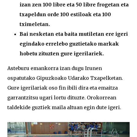
izan zen 100 libre eta 50 libre frogetan eta
txapeldun orde 100 estiloak eta 100
tximeletan.
Bai nesketan eta baita mutiletan ere igeri
egindako errelebo guztietako markak
hobetu zituzten gure igerilariek.
Asteburu emankorra izan dugu Irunen
ospatutako Gipuzkoako Udarako Txapelketan.
Gure igerilariak oso fin ibili dira eta emaitza
garrantzitsu ugari lortu dituzte. Orokorrean
taldekide guztiek maila altuan egin dute igeri.