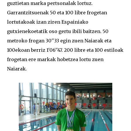
guztietan marka pertsonalak lortuz.
Garrantzitsuenak 50 eta 100 libre frogetan
lortutakoak izan ziren Espainiako
gutxienekoetatik oso gertu ibili baitzen. 50
metroko frogan 30''33 egin zuen Naiarak eta
100ekoan berriz 1'06''47. 200 libre eta 100 estiloak
frogetan ere markak hobetzea lortu zuen
Naiarak.