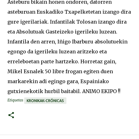
Asteburu bikain honen ondoren, datorren
asteburuan Euskadiko Txapelketetan izango dira
gure igerilariak. Infantilak Tolosan izango dira
eta Absolutuak Gasteizeko igerileku luzean.
Infantila den arren, Iñigo Ibarburu absolutuekin
egongo da igerileku luzean aritzeko eta
erreleboetan parte hartzeko. Horretaz gain,
Mikel Esnalek 50 libre frogan egiten duen
markarekin adi egingo gara, Espainiako
gutxienekotik hurbil baitabil. ANIMO EKIPO !!
Etiquetas
KRONIKAK-CRÓNICAS