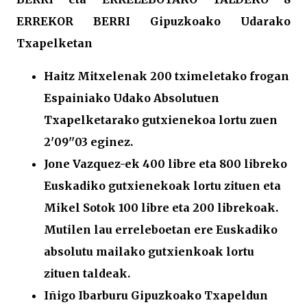
ERREKOR BERRI Gipuzkoako Udarako
Txapelketan
Haitz Mitxelenak 200 tximeletako frogan
Espainiako Udako Absolutuen
Txapelketarako gutxienekoa lortu zuen
2'09''03 eginez.
Jone Vazquez-ek 400 libre eta 800 libreko
Euskadiko gutxienekoak lortu zituen eta
Mikel Sotok 100 libre eta 200 librekoak.
Mutilen lau erreleboetan ere Euskadiko
absolutu mailako gutxienkoak lortu
zituen taldeak.
Iñigo Ibarburu Gipuzkoako Txapeldun