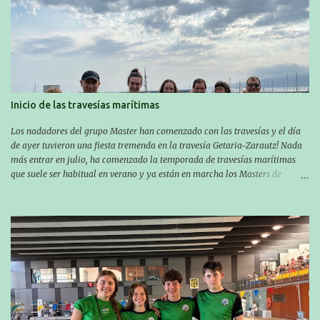
Inicio de las travesías marítimas
Los nadadores del grupo Master han comenzado con las travesías y el día
de ayer tuvieron una fiesta tremenda en la travesía Getaria-Zarautz! Nada
más entrar en julio, ha comenzado la temporada de travesías marítimas
que suele ser habitual en verano y ya están en marcha los Masters de
nuestro equipo! En esta ocasión han empezado a participar más tarde, pero
ya han estado en tres citas y están muy contentos, esperando la fecha de su
próxima cita. Para empezar, el 13 de julio, Manu Santos participó en la
XXXVIII. Travesía a nado de Ondarroa y recorrió una distancia de 1600
metros en 28 minutos y 30 segundos. Al día siguiente, Manu Santos y su
compañero Asier Gorostegi participaron en la V. San Antón Bira. En esta
travesía se realiza un recorrido desde la playa de Gaztetape hasta la playa
de Malkorbe, pero debido al estado del mar de aquel día, la organización
decidió hacerlo en el interior de la bahía de la playa de Malkorbe. Así,
Asier completó el recorrido en 29 minutos y 30 segundos, c...