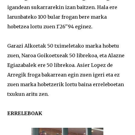
igandean sukarrarekin izan baitzen. Hala ere
larunbateko 100 bular frogan bere marka
hobetzea lortu zuen 1'26''94 eginez.
Garazi Alkortak 50 tximeletako marka hobetu
zuen, Naroa Goikoetxeak 50 librekoa, eta Alazne
Egiazabalek ere 50 librekoa. Asier Lopez de
Arregik froga bakarrean egin zuen igeri eta ez
zuen marka hobetzerik lortu baina erreleboetan
txukun aritu zen.
ERRELEBOAK