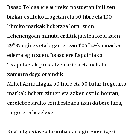
Itsaso Tolosa ere aurreko postuetan ibili zen
bizkar estiloko frogetan eta 50 libre eta 100
libreko markak hobetzea lortu zuen.
Lehenengoan minutu erditik jaistea lortu zuen
29''85 eginez eta bigarrenean 1'05''22-ko marka
ederra egin zuen. Itsaso ere Espainiako
Txapelketak prestatzen ari da eta nekatu
xamarra dago oraindik
Mikel Arribillagak 50 libre eta 50 bular frogetako
markak hobetu zituen eta azken estilo hontan,
erreleboetarako ezinbestekoa izan da bere lana,
Iñigorena bezelaxe.
Kevin Iglesiasek larunbatean egin zuen igeri