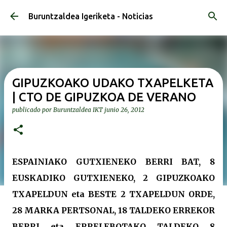
Ir al contenido principal
Buruntzaldea Igeriketa - Noticias
GIPUZKOAKO UDAKO TXAPELKETA
| CTO DE GIPUZKOA DE VERANO
publicado por
Buruntzaldea IKT
junio 26, 2012
ESPAINIAKO GUTXIENEKO BERRI BAT, 8
EUSKADIKO GUTXIENEKO, 2 GIPUZKOAKO
TXAPELDUN eta BESTE 2 TXAPELDUN ORDE,
28 MARKA PERTSONAL, 18 TALDEKO ERREKOR
BERRI eta ERRELEBOTAKO TALDEKO 8