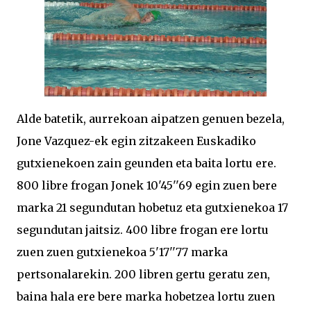
Alde batetik, aurrekoan aipatzen genuen bezela,
Jone Vazquez-ek egin zitzakeen Euskadiko
gutxienekoen zain geunden eta baita lortu ere.
800 libre frogan Jonek 10'45''69 egin zuen bere
marka 21 segundutan hobetuz eta gutxienekoa 17
segundutan jaitsiz. 400 libre frogan ere lortu
zuen zuen gutxienekoa 5'17''77 marka
pertsonalarekin. 200 libren gertu geratu zen,
baina hala ere bere marka hobetzea lortu zuen