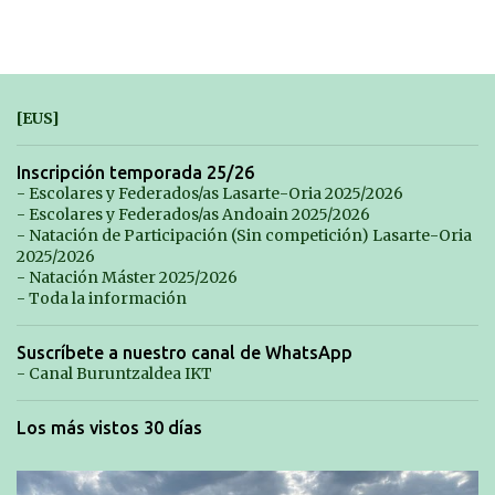
[EUS]
Inscripción temporada 25/26
- Escolares y Federados/as Lasarte-Oria 2025/2026
- Escolares y Federados/as Andoain 2025/2026
- Natación de Participación (Sin competición) Lasarte-Oria
2025/2026
- Natación Máster 2025/2026
- Toda la información
Suscríbete a nuestro canal de WhatsApp
- Canal Buruntzaldea IKT
Los más vistos 30 días