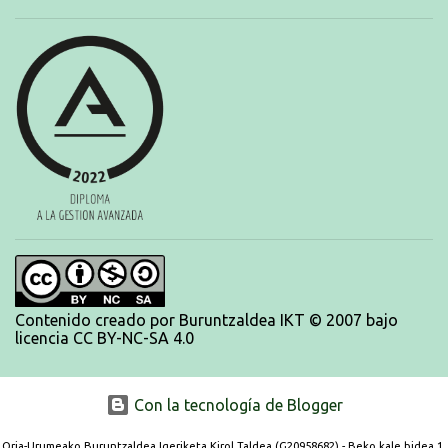
Aritzbatalde). SERIES
Contenido creado por Buruntzaldea IKT © 2007 bajo
licencia CC BY-NC-SA 4.0
Con la tecnología de Blogger
Oria-Urumeako Buruntzaldea Igeriketa Kirol Taldea (G20958682) - Beko kale bidea 1,