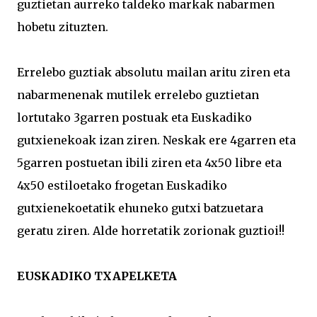
guztietan aurreko taldeko markak nabarmen
hobetu zituzten.
Errelebo guztiak absolutu mailan aritu ziren eta
nabarmenenak mutilek errelebo guztietan
lortutako 3garren postuak eta Euskadiko
gutxienekoak izan ziren. Neskak ere 4garren eta
5garren postuetan ibili ziren eta 4x50 libre eta
4x50 estiloetako frogetan Euskadiko
gutxienekoetatik ehuneko gutxi batzuetara
geratu ziren. Alde horretatik zorionak guztioi!!
EUSKADIKO TXAPELKETA