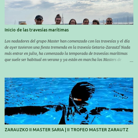
Inicio de las travesías marítimas
Los nadadores del grupo Master han comenzado con las travesías y el día
de ayer tuvieron una fiesta tremenda en la travesía Getaria-Zarautz! Nada
más entrar en julio, ha comenzado la temporada de travesías marítimas
que suele ser habitual en verano y ya están en marcha los Masters de
nuestro equipo! En esta ocasión han empezado a participar más tarde, pero
ya han estado en tres citas y están muy contentos, esperando la fecha de su
próxima cita. Para empezar, el 13 de julio, Manu Santos participó en la
XXXVIII. Travesía a nado de Ondarroa y recorrió una distancia de 1600
metros en 28 minutos y 30 segundos. Al día siguiente, Manu Santos y su
compañero Asier Gorostegi participaron en la V. San Antón Bira. En esta
travesía se realiza un recorrido desde la playa de Gaztetape hasta la playa
de Malkorbe, pero debido al estado del mar de aquel día, la organización
decidió hacerlo en el interior de la bahía de la playa de Malkorbe. Así,
Asier completó el recorrido en 29 minutos y 30 segundos, c...
ZARAUZKO II MASTER SARIA | II TROFEO MASTER ZARAUTZ