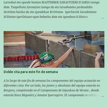
Larunbat eta igande hontan MASTERREK ZARAUTZEKO II SARIA izango
dute. Txapelketa Zarautzen izango da eta larunbateko jardunaldia
16:00tan hasiko da eta igandekoa 10:00etan. Igerilariek larunbatean
14'30etan igerilekuan egon beharko dute eta igandean 8:30etan
(Aritzbatalde kiroldegia). SERIEAK
#################################### Este sábado y
domingo los MASTERS tendrán el II TROFEO MASTER DE ZARAUTZ. La
competición se celebrará en Zarautz a las 16:00 la jornada del sabado y a
las 10:00 la del domingo. Los/las nadadores/as tendrán que estar en la
piscina a las 14:30 el sabado y a las 8:30 el domingo (polideportivo
Aritzbatalde). SERIES
Doble cita para este fin de semana
A lo largo de este fin de semana los componentes del equipo actuarán en
diferentes citas: Por un lado, los junior y absolutos del equipo estarán en
Bergara, compitiendo en el Campeonato de Gipuzkoa de Verano , donde
estarán Nora Miguelez y Amaiur Iparragirre. El campeonato se celebrará
en dos jornadas: el sábado tendrá sesiones de mañana y tarde y el domingo
sólo de mañana. Las sesiones de mañana comenzarán a las 10:00 y las del