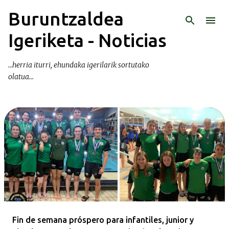
Buruntzaldea
Ir al contenido principal
Igeriketa - Noticias
...herria iturri, ehundaka igerilarik sortutako
olatua...
E
n
t
r
a
d
a
Fin de semana próspero para infantiles, junior y
s