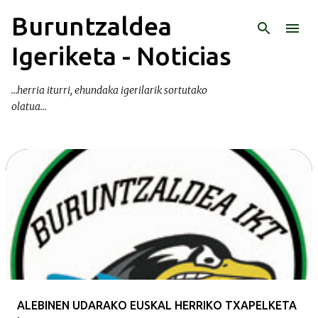
Buruntzaldea
Ir al contenido principal
Igeriketa - Noticias
...herria iturri, ehundaka igerilarik sortutako
olatua...
E
n
t
r
a
d
a
ALEBINEN UDARAKO EUSKAL HERRIKO TXAPELKETA
s