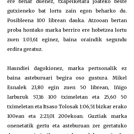
ere behar duenez, txapelketara joateko beste
gutxieneko bat lortu zain egon beharko du.
Posibleena 100 librean dauka. Atzooan bertan
proba hontako marka berriro ere hobetzea lortu
zuen 1:03,61 eginez, baina oraindik segundu
erdira geratuz.
Haundiei dagokionez, marka pertsonalik ez
baina asteburuari begira oso gustura. Mikel
Esnalek 23,80 egin zuen 50 librean, Iñigo
Iarburuk 57,16 100 tximeletan eta 25,60 50
tximeletan eta Itsaso Tolosak 1:06,51 bizkar erako
100ean eta 2:23,01 200ekoan. Guztiak marka
onenetatik gertu eta asteburuan zer gertatuko