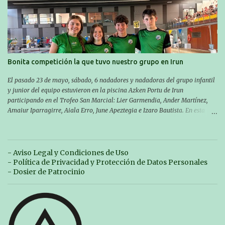
Las pruebas empezarán a las 10:30, a las 11:30 habrá pruebas populares
australianas y después habrá un almuerzo para todos y todas las
participantes. Toda la información sobre convocatorias y competiciones la
encontraréis en nuestra web, en el siguiente enlace:
https://www.es.buruntzaldeaikt.eus/competici%C3%B3n/egutegia#h.9xisch
p06awl ¡Mucha suert...
Bonita competición la que tuvo nuestro grupo en Irun
El pasado 23 de mayo, sábado, 6 nadadores y nadadoras del grupo infantil
y junior del equipo estuvieron en la piscina Azken Portu de Irun
participando en el Trofeo San Marcial: Lier Garmendia, Ander Martínez,
Amaiur Iparragirre, Aiala Erro, June Apeztegia e Izaro Bautista. En esta
ocasión, nadie consiguió hacer marcas personales en las pruebas
realizadas, pero hay que decir que estuvieron muy cerca de sus mejores
marcas. A pesar de no conseguir marca, pasaron una tarde muy buena y
sirvió para reforzar su experiencia. La mayoría ya ha terminado la
- Aviso Legal y Condiciones de Uso
temporada, pero seguiremos trabajando con quienes están en la recta final,
- Política de Privacidad y Protección de Datos Personales
trabajando para que cada uno consiga sus objetivos personales. BRNPWR!
- Dosier de Patrocinio