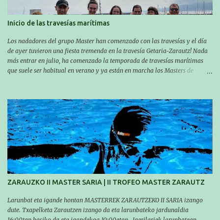
Inicio de las travesías marítimas
Los nadadores del grupo Master han comenzado con las travesías y el día
de ayer tuvieron una fiesta tremenda en la travesía Getaria-Zarautz! Nada
más entrar en julio, ha comenzado la temporada de travesías marítimas
que suele ser habitual en verano y ya están en marcha los Masters de
nuestro equipo! En esta ocasión han empezado a participar más tarde, pero
ya han estado en tres citas y están muy contentos, esperando la fecha de su
próxima cita. Para empezar, el 13 de julio, Manu Santos participó en la
XXXVIII. Travesía a nado de Ondarroa y recorrió una distancia de 1600
metros en 28 minutos y 30 segundos. Al día siguiente, Manu Santos y su
compañero Asier Gorostegi participaron en la V. San Antón Bira. En esta
travesía se realiza un recorrido desde la playa de Gaztetape hasta la playa
de Malkorbe, pero debido al estado del mar de aquel día, la organización
decidió hacerlo en el interior de la bahía de la playa de Malkorbe. Así,
Asier completó el recorrido en 29 minutos y 30 segundos, c...
ZARAUZKO II MASTER SARIA | II TROFEO MASTER ZARAUTZ
Larunbat eta igande hontan MASTERREK ZARAUTZEKO II SARIA izango
dute. Txapelketa Zarautzen izango da eta larunbateko jardunaldia
16:00tan hasiko da eta igandekoa 10:00etan. Igerilariek larunbatean