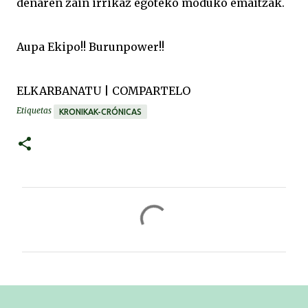
denaren zain irrikaz egoteko moduko emaitzak.
Aupa Ekipo!! Burunpower!!
ELKARBANATU | COMPARTELO
Etiquetas
KRONIKAK-CRÓNICAS
C
o
m
e
n
t