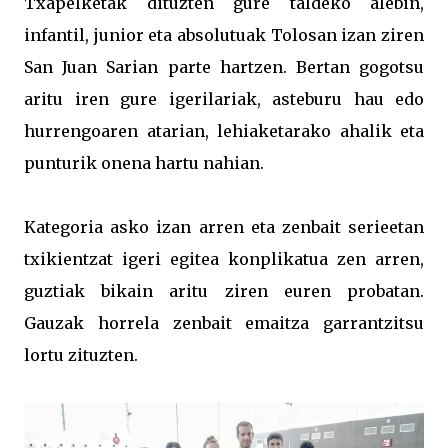
Txapelketak dituzten gure taldeko alebin,
infantil, junior eta absolutuak Tolosan izan ziren
San Juan Sarian parte hartzen. Bertan gogotsu
aritu iren gure igerilariak, asteburu hau edo
hurrengoaren atarian, lehiaketarako ahalik eta
punturik onena hartu nahian.
Kategoria asko izan arren eta zenbait serieetan
txikientzat igeri egitea konplikatua zen arren,
guztiak bikain aritu ziren euren probatan.
Gauzak horrela zenbait emaitza garrantzitsu
lortu zituzten.