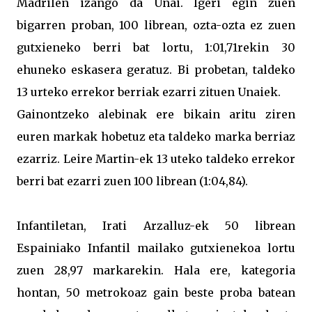
Madrilen izango da Unai. Igeri egin zuen
bigarren proban, 100 librean, ozta-ozta ez zuen
gutxieneko berri bat lortu, 1:01,71rekin 30
ehuneko eskasera geratuz. Bi probetan, taldeko
13 urteko errekor berriak ezarri zituen Unaiek.
Gainontzeko alebinak ere bikain aritu ziren
euren markak hobetuz eta taldeko marka berriaz
ezarriz. Leire Martin-ek 13 uteko taldeko errekor
berri bat ezarri zuen 100 librean (1:04,84).
Infantiletan, Irati Arzalluz-ek 50 librean
Espainiako Infantil mailako gutxienekoa lortu
zuen 28,97 markarekin. Hala ere, kategoria
hontan, 50 metrokoaz gain beste proba batean