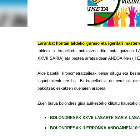
Larunbat hontan taldeko guraso eta igerilari maste
taldeak bi txapelketa antolatzen ditu, bata goi
XXVII SARIA) eta bestea arratsaldean ANDOAINen (I
Alde batetik, kronometratzaileak behar ditugu eta best
laguntzaileak ere bai. Bi txapelketak desberdinak dire
bakoitzak eskatzen duenaren arabera.
Zuen burua bolondres gisa aurkezteko klikatu hauetako 
BOLONDRESAK XXVII LASARTE SARIA LASAR
BOLONDRESAK II ERRONKA ANDOAINEN 16:0