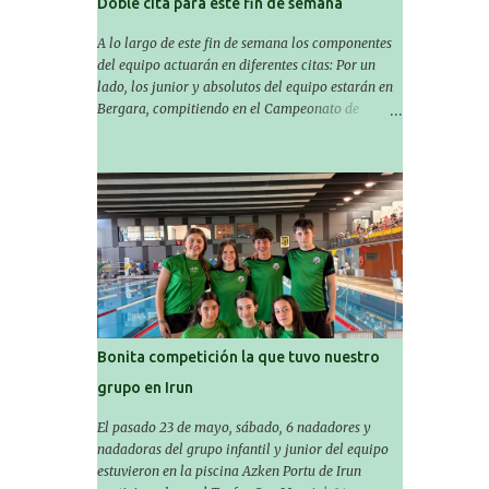
Doble cita para este fin de semana
A lo largo de este fin de semana los componentes
del equipo actuarán en diferentes citas: Por un
lado, los junior y absolutos del equipo estarán en
Bergara, compitiendo en el Campeonato de
Gipuzkoa de Verano , donde estarán Nora
Miguelez y Amaiur Iparragirre. El campeonato se
celebrará en dos jornadas: el sábado tendrá
sesiones de mañana y tarde y el domingo sólo de
mañana. Las sesiones de mañana comenzarán a
las 10:00 y las del sábado por la tarde a las 16:30.
Por otro lado, otro grupo pequeño actuará en el
polideportivo Antzizar de Beasain en el XXIIIº
memorial Leire Contreras , en una mañana
popular festiva organizada por el club Igartza. Las
pruebas empezarán a las 10:30, a las 11:30 habrá
Bonita competición la que tuvo nuestro
pruebas populares australianas y después habrá
grupo en Irun
un almuerzo para todos y todas las participantes.
Toda la información sobre convocatorias y
El pasado 23 de mayo, sábado, 6 nadadores y
competiciones la encontraréis en nuestra web, en
nadadoras del grupo infantil y junior del equipo
el siguiente enlace:
estuvieron en la piscina Azken Portu de Irun
https://www.es.buruntzaldeaikt.eus/competici%C3