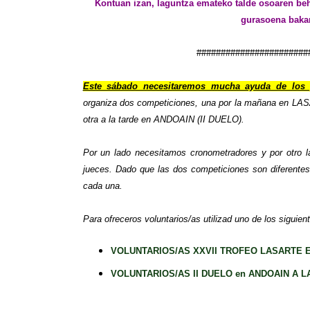
Kontuan izan, laguntza emateko talde osoaren beh
gurasoena bakar
#######################
Este sábado necesitaremos mucha ayuda de los 
organiza dos competiciones, una por la mañana en
otra a la tarde en ANDOAIN (II DUELO).
Por un lado necesitamos cronometradores y por otro l
jueces
. Dado que las dos competiciones son diferentes
cada una.
Para ofreceros voluntarios/as utilizad uno de los siguien
VOLUNTARIOS/AS XXVII TROFEO LASARTE E
VOLUNTARIOS/AS II DUELO en ANDOAIN A LA