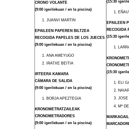
(15:30 igeril
CRONO VOLANTE
(9:00 igerilekuan / en la piscina)
EÑAU
JUANVI MARTIN
EPAILEEN 
RECOGIDA 
EPAILEEN PAPEREN BILTZEA
(15:30 igeril
RECOGIDA PAPELES DE LOS JUECES
(9:00 igerilekuan / en la piscina)
LARR
ANA AMEYUGO
KRONOMETR
IRATXE BEITIA
CRONOMET
(15:30 igeril
IRTEERA KAMARA
CÁMARA
DE SALIDA
ELI 
(9:00 igerilekuan / en la piscina)
NAIAR
JOSE 
BORJA APEZTEGIA
Mª DE
KRONOMETRATZAILEAK
CRONOMETRADORES
MARKAGAI
(9:00 igerilekuan / en la piscina)
MARCADOR