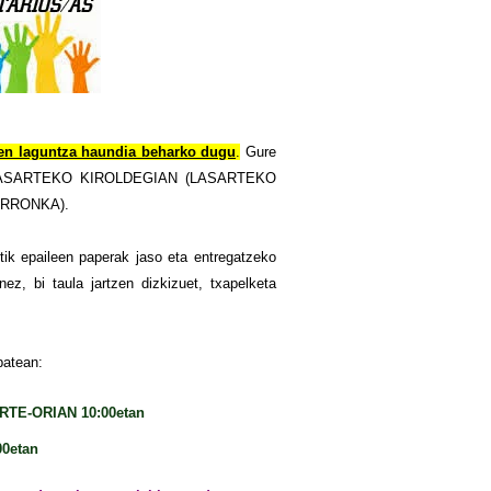
rren laguntza haundia beharko dugu
.
Gure
zean LASARTEKO KIROLDEGIAN (LASARTEKO
I ERRONKA).
etik epaileen paperak jaso eta entregatzeko
nez, bi taula jartzen dizkizuet, txapelketa
batean:
TE-ORIAN 10:00etan
0etan