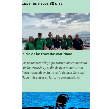
Los más vistos 30 días
Inicio de las travesías marítimas
Los nadadores del grupo Master han comenzado
con las travesías y el día de ayer tuvieron una
fiesta tremenda en la travesía Getaria-Zarautz!
Nada más entrar en julio, ha comenzado la
temporada de travesías marítimas que suele ser
habitual en verano y ya están en marcha los
Masters de nuestro equipo! En esta ocasión han
empezado a participar más tarde, pero ya han
estado en tres citas y están muy contentos,
esperando la fecha de su próxima cita. Para