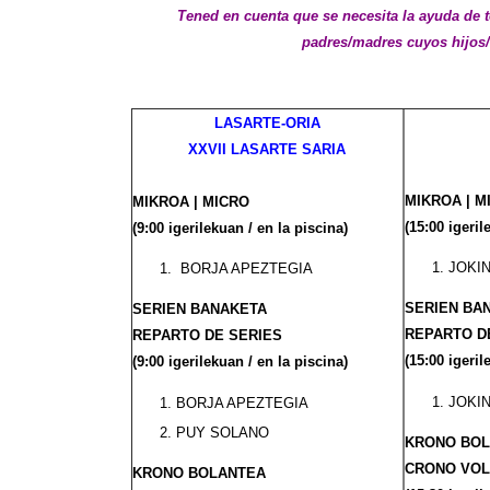
Tened en cuenta que se necesita la ayuda de to
padres/madres cuyos hijos/
LASARTE-ORIA
XXVII LASARTE SARIA
MIKROA | 
MIKROA | MICRO
(15:00 igeril
(9:00 igerilekuan / en la piscina)
JOKI
BORJA APEZTEGIA
SERIEN BA
SERIEN BANAKETA
REPARTO D
REPARTO DE SERIES
(15:00 igeril
(9:00 igerilekuan / en la piscina)
JOKI
BORJA APEZTEGIA
PUY SOLANO
KRONO BOL
CRONO VO
KRONO BOLANTEA