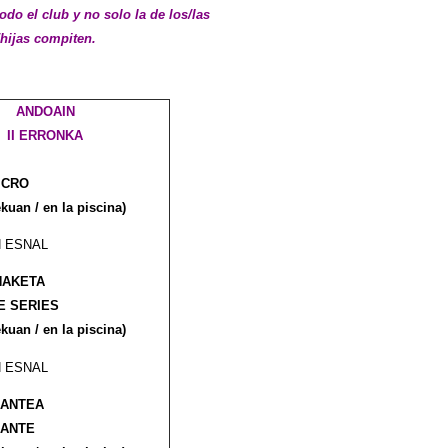
do el club y no solo la de los/las
hijas compiten.
ANDOAIN
II ERRONKA
MICRO
ekuan / en la piscina)
N ESNAL
NAKETA
E SERIES
ekuan / en la piscina)
N ESNAL
ANTEA
LANTE