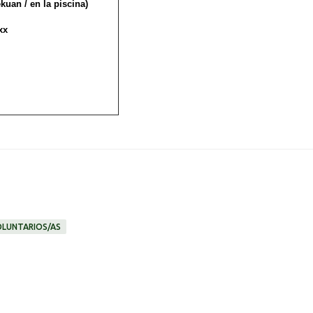
ekuan / en la piscina)
xx
OLUNTARIOS/AS