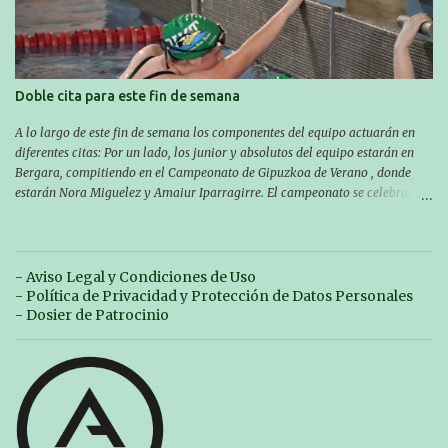
Aritzbatalde). SERIES
Doble cita para este fin de semana
A lo largo de este fin de semana los componentes del equipo actuarán en
diferentes citas: Por un lado, los junior y absolutos del equipo estarán en
Bergara, compitiendo en el Campeonato de Gipuzkoa de Verano , donde
estarán Nora Miguelez y Amaiur Iparragirre. El campeonato se celebrará
en dos jornadas: el sábado tendrá sesiones de mañana y tarde y el domingo
sólo de mañana. Las sesiones de mañana comenzarán a las 10:00 y las del
sábado por la tarde a las 16:30. Por otro lado, otro grupo pequeño actuará
en el polideportivo Antzizar de Beasain en el XXIIIº memorial Leire
- Aviso Legal y Condiciones de Uso
Contreras , en una mañana popular festiva organizada por el club Igartza.
- Política de Privacidad y Protección de Datos Personales
Las pruebas empezarán a las 10:30, a las 11:30 habrá pruebas populares
- Dosier de Patrocinio
australianas y después habrá un almuerzo para todos y todas las
participantes. Toda la información sobre convocatorias y competiciones la
encontraréis en nuestra web, en el siguiente enlace:
https://www.es.buruntzaldeaikt.eus/competici%C3%B3n/egutegia#h.9xisch
p06awl ¡Mucha suert...