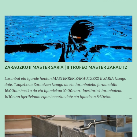
ocasión, nadie consiguió hacer marcas personales en las pruebas
realizadas, pero hay que decir que estuvieron muy cerca de sus mejores
marcas. A pesar de no conseguir marca, pasaron una tarde muy buena y
sirvió para reforzar su experiencia. La mayoría ya ha terminado la
temporada, pero seguiremos trabajando con quienes están en la recta final,
trabajando para que cada uno consiga sus objetivos personales. BRNPWR!
ZARAUZKO II MASTER SARIA | II TROFEO MASTER ZARAUTZ
Larunbat eta igande hontan MASTERREK ZARAUTZEKO II SARIA izango
dute. Txapelketa Zarautzen izango da eta larunbateko jardunaldia
16:00tan hasiko da eta igandekoa 10:00etan. Igerilariek larunbatean
14'30etan igerilekuan egon beharko dute eta igandean 8:30etan
(Aritzbatalde kiroldegia). SERIEAK
#################################### Este sábado y
domingo los MASTERS tendrán el II TROFEO MASTER DE ZARAUTZ. La
competición se celebrará en Zarautz a las 16:00 la jornada del sabado y a
las 10:00 la del domingo. Los/las nadadores/as tendrán que estar en la
piscina a las 14:30 el sabado y a las 8:30 el domingo (polideportivo