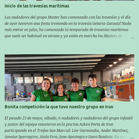
Inicio de las travesías marítimas
Los nadadores del grupo Master han comenzado con las travesías y el día
de ayer tuvieron una fiesta tremenda en la travesía Getaria-Zarautz! Nada
más entrar en julio, ha comenzado la temporada de travesías marítimas
que suele ser habitual en verano y ya están en marcha los Masters de
nuestro equipo! En esta ocasión han empezado a participar más tarde, pero
ya han estado en tres citas y están muy contentos, esperando la fecha de su
próxima cita. Para empezar, el 13 de julio, Manu Santos participó en la
XXXVIII. Travesía a nado de Ondarroa y recorrió una distancia de 1600
metros en 28 minutos y 30 segundos. Al día siguiente, Manu Santos y su
compañero Asier Gorostegi participaron en la V. San Antón Bira. En esta
travesía se realiza un recorrido desde la playa de Gaztetape hasta la playa
de Malkorbe, pero debido al estado del mar de aquel día, la organización
decidió hacerlo en el interior de la bahía de la playa de Malkorbe. Así,
Asier completó el recorrido en 29 minutos y 30 segundos, c...
Bonita competición la que tuvo nuestro grupo en Irun
El pasado 23 de mayo, sábado, 6 nadadores y nadadoras del grupo infantil
y junior del equipo estuvieron en la piscina Azken Portu de Irun
participando en el Trofeo San Marcial: Lier Garmendia, Ander Martínez,
Amaiur Iparragirre, Aiala Erro, June Apeztegia e Izaro Bautista. En esta