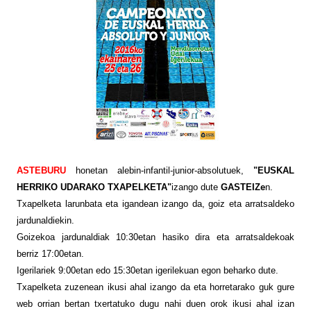
ASTEBURU
honetan alebin-infantil-junior-absolutuek,
"EUSKAL
HERRIKO UDARAKO TXAPELKETA
"
izango dute
GASTEIZe
n
.
Txapelketa larunbata eta igandean izango da, goiz eta arratsaldeko
jardunaldiekin.
Goizekoa jardunaldiak 10:30etan hasiko dira eta arratsaldekoak
berriz 17:00etan.
Igerilariek 9:00etan edo 15:30etan igerilekuan egon beharko dute.
Txapelketa zuzenean ikusi ahal izango da eta horretarako guk gure
web orrian bertan txertatuko dugu nahi duen orok ikusi ahal izan