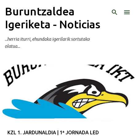
Buruntzaldea
Ir al contenido principal
Igeriketa - Noticias
...herria iturri, ehundaka igerilarik sortutako
olatua...
E
n
t
r
a
d
a
KZL 1. JARDUNALDIA | 1ª JORNADA LED
s