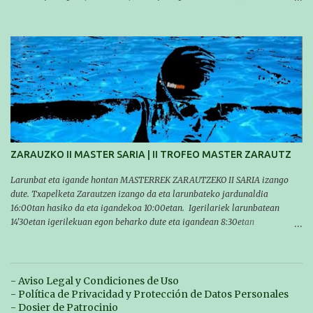
ocasión, nadie consiguió hacer marcas personales en las pruebas
realizadas, pero hay que decir que estuvieron muy cerca de sus mejores
marcas. A pesar de no conseguir marca, pasaron una tarde muy buena y
sirvió para reforzar su experiencia. La mayoría ya ha terminado la
temporada, pero seguiremos trabajando con quienes están en la recta final,
trabajando para que cada uno consiga sus objetivos personales. BRNPWR!
ZARAUZKO II MASTER SARIA | II TROFEO MASTER ZARAUTZ
Larunbat eta igande hontan MASTERREK ZARAUTZEKO II SARIA izango
dute. Txapelketa Zarautzen izango da eta larunbateko jardunaldia
16:00tan hasiko da eta igandekoa 10:00etan. Igerilariek larunbatean
14'30etan igerilekuan egon beharko dute eta igandean 8:30etan
(Aritzbatalde kiroldegia). SERIEAK
#################################### Este sábado y
domingo los MASTERS tendrán el II TROFEO MASTER DE ZARAUTZ. La
competición se celebrará en Zarautz a las 16:00 la jornada del sabado y a
- Aviso Legal y Condiciones de Uso
las 10:00 la del domingo. Los/las nadadores/as tendrán que estar en la
- Política de Privacidad y Protección de Datos Personales
piscina a las 14:30 el sabado y a las 8:30 el domingo (polideportivo
- Dosier de Patrocinio