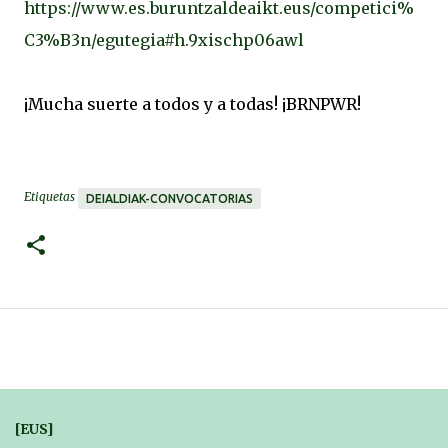
https://www.es.buruntzaldeaikt.eus/competici%
C3%B3n/egutegia#h.9xischp06awl
¡Mucha suerte a todos y a todas! ¡BRNPWR!
Etiquetas
DEIALDIAK-CONVOCATORIAS
[EUS]