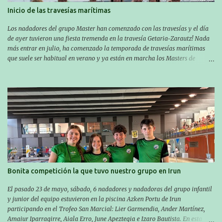
Inicio de las travesías marítimas
Los nadadores del grupo Master han comenzado con las travesías y el día
de ayer tuvieron una fiesta tremenda en la travesía Getaria-Zarautz! Nada
más entrar en julio, ha comenzado la temporada de travesías marítimas
que suele ser habitual en verano y ya están en marcha los Masters de
nuestro equipo! En esta ocasión han empezado a participar más tarde, pero
ya han estado en tres citas y están muy contentos, esperando la fecha de su
próxima cita. Para empezar, el 13 de julio, Manu Santos participó en la
XXXVIII. Travesía a nado de Ondarroa y recorrió una distancia de 1600
metros en 28 minutos y 30 segundos. Al día siguiente, Manu Santos y su
compañero Asier Gorostegi participaron en la V. San Antón Bira. En esta
travesía se realiza un recorrido desde la playa de Gaztetape hasta la playa
de Malkorbe, pero debido al estado del mar de aquel día, la organización
decidió hacerlo en el interior de la bahía de la playa de Malkorbe. Así,
Asier completó el recorrido en 29 minutos y 30 segundos, c...
Bonita competición la que tuvo nuestro grupo en Irun
El pasado 23 de mayo, sábado, 6 nadadores y nadadoras del grupo infantil
y junior del equipo estuvieron en la piscina Azken Portu de Irun
participando en el Trofeo San Marcial: Lier Garmendia, Ander Martínez,
Amaiur Iparragirre, Aiala Erro, June Apeztegia e Izaro Bautista. En esta