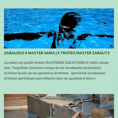
realizadas, pero hay que decir que estuvieron muy cerca de sus mejores
marcas. A pesar de no conseguir marca, pasaron una tarde muy buena y
sirvió para reforzar su experiencia. La mayoría ya ha terminado la
temporada, pero seguiremos trabajando con quienes están en la recta final,
trabajando para que cada uno consiga sus objetivos personales. BRNPWR!
ZARAUZKO II MASTER SARIA | II TROFEO MASTER ZARAUTZ
Larunbat eta igande hontan MASTERREK ZARAUTZEKO II SARIA izango
dute. Txapelketa Zarautzen izango da eta larunbateko jardunaldia
16:00tan hasiko da eta igandekoa 10:00etan. Igerilariek larunbatean
14'30etan igerilekuan egon beharko dute eta igandean 8:30etan
(Aritzbatalde kiroldegia). SERIEAK
#################################### Este sábado y
domingo los MASTERS tendrán el II TROFEO MASTER DE ZARAUTZ. La
competición se celebrará en Zarautz a las 16:00 la jornada del sabado y a
las 10:00 la del domingo. Los/las nadadores/as tendrán que estar en la
piscina a las 14:30 el sabado y a las 8:30 el domingo (polideportivo
Aritzbatalde). SERIES