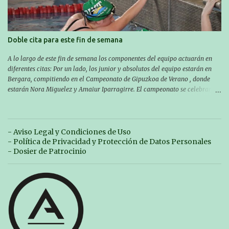
Doble cita para este fin de semana
A lo largo de este fin de semana los componentes del equipo actuarán en
diferentes citas: Por un lado, los junior y absolutos del equipo estarán en
Bergara, compitiendo en el Campeonato de Gipuzkoa de Verano , donde
estarán Nora Miguelez y Amaiur Iparragirre. El campeonato se celebrará
en dos jornadas: el sábado tendrá sesiones de mañana y tarde y el domingo
sólo de mañana. Las sesiones de mañana comenzarán a las 10:00 y las del
sábado por la tarde a las 16:30. Por otro lado, otro grupo pequeño actuará
en el polideportivo Antzizar de Beasain en el XXIIIº memorial Leire
- Aviso Legal y Condiciones de Uso
Contreras , en una mañana popular festiva organizada por el club Igartza.
- Política de Privacidad y Protección de Datos Personales
Las pruebas empezarán a las 10:30, a las 11:30 habrá pruebas populares
- Dosier de Patrocinio
australianas y después habrá un almuerzo para todos y todas las
participantes. Toda la información sobre convocatorias y competiciones la
encontraréis en nuestra web, en el siguiente enlace:
https://www.es.buruntzaldeaikt.eus/competici%C3%B3n/egutegia#h.9xisch
p06awl ¡Mucha suert...