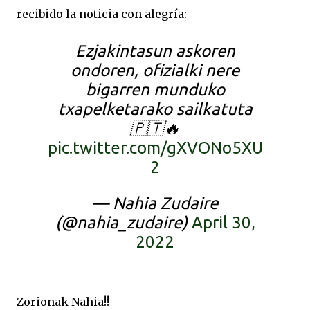
recibido la noticia con alegría:
Ezjakintasun askoren
ondoren, ofizialki nere
bigarren munduko
txapelketarako sailkatuta
🇵🇹🔥
pic.twitter.com/gXVONo5XU
2
— Nahia Zudaire
(@nahia_zudaire)
April 30,
2022
Zorionak Nahia!!