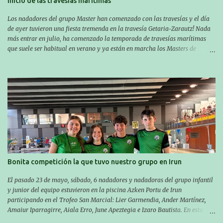
Inicio de las travesías marítimas
Los nadadores del grupo Master han comenzado con las travesías y el día
de ayer tuvieron una fiesta tremenda en la travesía Getaria-Zarautz! Nada
más entrar en julio, ha comenzado la temporada de travesías marítimas
que suele ser habitual en verano y ya están en marcha los Masters de
nuestro equipo! En esta ocasión han empezado a participar más tarde, pero
ya han estado en tres citas y están muy contentos, esperando la fecha de su
próxima cita. Para empezar, el 13 de julio, Manu Santos participó en la
XXXVIII. Travesía a nado de Ondarroa y recorrió una distancia de 1600
metros en 28 minutos y 30 segundos. Al día siguiente, Manu Santos y su
compañero Asier Gorostegi participaron en la V. San Antón Bira. En esta
travesía se realiza un recorrido desde la playa de Gaztetape hasta la playa
de Malkorbe, pero debido al estado del mar de aquel día, la organización
decidió hacerlo en el interior de la bahía de la playa de Malkorbe. Así,
Asier completó el recorrido en 29 minutos y 30 segundos, c...
Bonita competición la que tuvo nuestro grupo en Irun
El pasado 23 de mayo, sábado, 6 nadadores y nadadoras del grupo infantil
y junior del equipo estuvieron en la piscina Azken Portu de Irun
participando en el Trofeo San Marcial: Lier Garmendia, Ander Martínez,
Amaiur Iparragirre, Aiala Erro, June Apeztegia e Izaro Bautista. En esta
ocasión, nadie consiguió hacer marcas personales en las pruebas