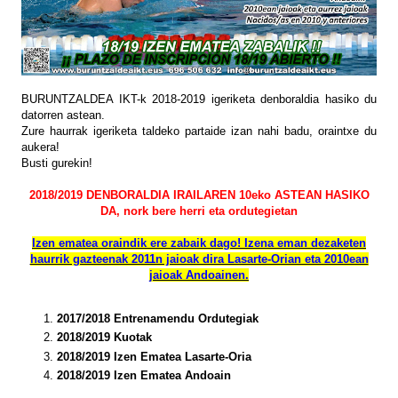
BURUNTZALDEA IKT-k 2018-2019 igeriketa denboraldia hasiko du
datorren astean.
Zure haurrak igeriketa taldeko partaide izan nahi badu, oraintxe du
aukera!
Busti gurekin!
2018/2019 DENBORALDIA IRAILAREN 10eko ASTEAN HASIKO
DA, nork bere herri eta ordutegietan
Izen ematea oraindik ere zabaik dago! Izena eman dezaketen
haurrik gazteenak 2011n jaioak dira Lasarte-Orian eta 2010ean
jaioak Andoainen.
2017/2018 Entrenamendu Ordutegiak
2018/2019 Kuotak
2018/2019 Izen Ematea Lasarte-Oria
2018/2019 Izen Ematea Andoain