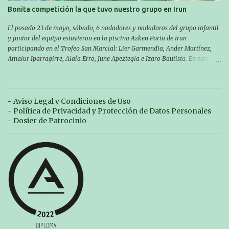
p06awl ¡Mucha suert...
Bonita competición la que tuvo nuestro grupo en Irun
El pasado 23 de mayo, sábado, 6 nadadores y nadadoras del grupo infantil
y junior del equipo estuvieron en la piscina Azken Portu de Irun
participando en el Trofeo San Marcial: Lier Garmendia, Ander Martínez,
Amaiur Iparragirre, Aiala Erro, June Apeztegia e Izaro Bautista. En esta
ocasión, nadie consiguió hacer marcas personales en las pruebas
realizadas, pero hay que decir que estuvieron muy cerca de sus mejores
marcas. A pesar de no conseguir marca, pasaron una tarde muy buena y
sirvió para reforzar su experiencia. La mayoría ya ha terminado la
- Aviso Legal y Condiciones de Uso
temporada, pero seguiremos trabajando con quienes están en la recta final,
- Política de Privacidad y Protección de Datos Personales
trabajando para que cada uno consiga sus objetivos personales. BRNPWR!
- Dosier de Patrocinio