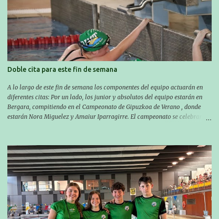
las 10:00 la del domingo. Los/las nadadores/as tendrán que estar en la
piscina a las 14:30 el sabado y a las 8:30 el domingo (polideportivo
Aritzbatalde). SERIES
Doble cita para este fin de semana
A lo largo de este fin de semana los componentes del equipo actuarán en
diferentes citas: Por un lado, los junior y absolutos del equipo estarán en
Bergara, compitiendo en el Campeonato de Gipuzkoa de Verano , donde
estarán Nora Miguelez y Amaiur Iparragirre. El campeonato se celebrará
en dos jornadas: el sábado tendrá sesiones de mañana y tarde y el domingo
sólo de mañana. Las sesiones de mañana comenzarán a las 10:00 y las del
sábado por la tarde a las 16:30. Por otro lado, otro grupo pequeño actuará
en el polideportivo Antzizar de Beasain en el XXIIIº memorial Leire
Contreras , en una mañana popular festiva organizada por el club Igartza.
Las pruebas empezarán a las 10:30, a las 11:30 habrá pruebas populares
australianas y después habrá un almuerzo para todos y todas las
participantes. Toda la información sobre convocatorias y competiciones la
encontraréis en nuestra web, en el siguiente enlace:
https://www.es.buruntzaldeaikt.eus/competici%C3%B3n/egutegia#h.9xisch