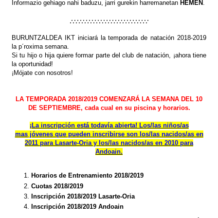
Informazio gehiago nahi baduzu, jarri gurekin harremanetan
HEMEN
.
.·.·.·.·.·.·.·.·.·.·.·.·.·.·.·.·.·.·.·.·.·.·.·.·.·.·.·
BURUNTZALDEA IKT iniciará la temporada de natación 2018-2019
la p´roxima semana.
Si tu hijo o hija quiere formar parte del club de natación, ¡ahora tiene
la oportunidad!
¡Mójate con nosotros!
LA TEMPORADA 2018/2019 COMENZARÁ LA SEMANA DEL 10
DE SEPTIEMBRE, cada cual en su piscina y horarios.
¡La inscripción está todavía abierta! Los/las niños/as
mas jóvenes que pueden inscribirse son los/las nacidos/as en
2011 para Lasarte-Oria y los/las nacidos/as en 2010 para
Andoain.
Horarios de Entrenamiento 2018/2019
Cuotas 2018/2019
Inscripción 2018/2019 Lasarte-Oria
Inscripción 2018/2019 Andoain