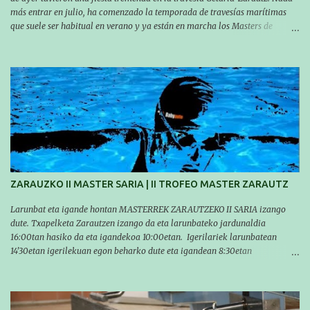
más entrar en julio, ha comenzado la temporada de travesías marítimas
que suele ser habitual en verano y ya están en marcha los Masters de
nuestro equipo! En esta ocasión han empezado a participar más tarde, pero
ya han estado en tres citas y están muy contentos, esperando la fecha de su
próxima cita. Para empezar, el 13 de julio, Manu Santos participó en la
XXXVIII. Travesía a nado de Ondarroa y recorrió una distancia de 1600
metros en 28 minutos y 30 segundos. Al día siguiente, Manu Santos y su
compañero Asier Gorostegi participaron en la V. San Antón Bira. En esta
travesía se realiza un recorrido desde la playa de Gaztetape hasta la playa
de Malkorbe, pero debido al estado del mar de aquel día, la organización
decidió hacerlo en el interior de la bahía de la playa de Malkorbe. Así,
Asier completó el recorrido en 29 minutos y 30 segundos, c...
ZARAUZKO II MASTER SARIA | II TROFEO MASTER ZARAUTZ
Larunbat eta igande hontan MASTERREK ZARAUTZEKO II SARIA izango
dute. Txapelketa Zarautzen izango da eta larunbateko jardunaldia
16:00tan hasiko da eta igandekoa 10:00etan. Igerilariek larunbatean
14'30etan igerilekuan egon beharko dute eta igandean 8:30etan
(Aritzbatalde kiroldegia). SERIEAK
#################################### Este sábado y
domingo los MASTERS tendrán el II TROFEO MASTER DE ZARAUTZ. La
competición se celebrará en Zarautz a las 16:00 la jornada del sabado y a