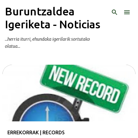
Buruntzaldea
Ir al contenido principal
Igeriketa - Noticias
...herria iturri, ehundaka igerilarik sortutako
olatua...
E
n
t
r
a
d
a
ERREKORRAK | RECORDS
s