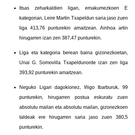
Itsas zeharkaldien ligan, emakumezkoen E
kategorian, Leire Martin Txapeldun saria jaso zuen
liga 413,76 punturekin amaitzean. Ainhoa artin
hirugarren izan zen 387,47 punturekin.
Liga eta kategoria berean baina gizonezkoetan,
Unai G. Somovilla Txapeldunorde izan zen liga
393,92 punturekin amaitzean.
Neguko Ligari dagokionez, Iñigo Ibarburuk, 99
punturekin, hirugarren postua eskuratu zuen
absolutu mailan eta absolutu mailan, gizonezkoen
taldeak ere hirugarren saria jaso zuen 380,5
punturekin.