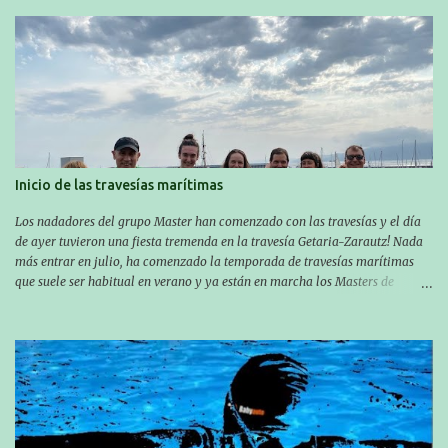
Inicio de las travesías marítimas
Los nadadores del grupo Master han comenzado con las travesías y el día
de ayer tuvieron una fiesta tremenda en la travesía Getaria-Zarautz! Nada
más entrar en julio, ha comenzado la temporada de travesías marítimas
que suele ser habitual en verano y ya están en marcha los Masters de
nuestro equipo! En esta ocasión han empezado a participar más tarde, pero
ya han estado en tres citas y están muy contentos, esperando la fecha de su
próxima cita. Para empezar, el 13 de julio, Manu Santos participó en la
XXXVIII. Travesía a nado de Ondarroa y recorrió una distancia de 1600
metros en 28 minutos y 30 segundos. Al día siguiente, Manu Santos y su
compañero Asier Gorostegi participaron en la V. San Antón Bira. En esta
travesía se realiza un recorrido desde la playa de Gaztetape hasta la playa
de Malkorbe, pero debido al estado del mar de aquel día, la organización