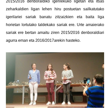
2015/2016 denboraldiko igerilekuko ligetan eta itsas
zeharkaldien ligan lehen hiru postuetan sailkatutako
igerilariei sariak banatu zitzaizkien eta baita liga
horietan lortutako taldekako sariak ere. Urte amaierako
sariak ere bertan amaitu ziren 2015/2016 denboraldiari
agurra eman eta 2016/2017arekin hasteko.