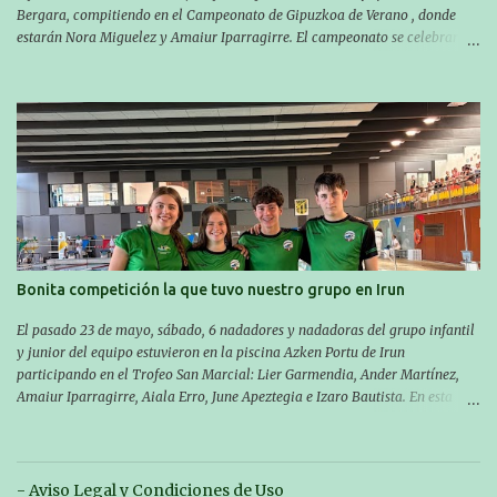
Bergara, compitiendo en el Campeonato de Gipuzkoa de Verano , donde
estarán Nora Miguelez y Amaiur Iparragirre. El campeonato se celebrará
en dos jornadas: el sábado tendrá sesiones de mañana y tarde y el domingo
sólo de mañana. Las sesiones de mañana comenzarán a las 10:00 y las del
sábado por la tarde a las 16:30. Por otro lado, otro grupo pequeño actuará
en el polideportivo Antzizar de Beasain en el XXIIIº memorial Leire
Contreras , en una mañana popular festiva organizada por el club Igartza.
Las pruebas empezarán a las 10:30, a las 11:30 habrá pruebas populares
australianas y después habrá un almuerzo para todos y todas las
participantes. Toda la información sobre convocatorias y competiciones la
encontraréis en nuestra web, en el siguiente enlace:
https://www.es.buruntzaldeaikt.eus/competici%C3%B3n/egutegia#h.9xisch
p06awl ¡Mucha suert...
Bonita competición la que tuvo nuestro grupo en Irun
El pasado 23 de mayo, sábado, 6 nadadores y nadadoras del grupo infantil
y junior del equipo estuvieron en la piscina Azken Portu de Irun
participando en el Trofeo San Marcial: Lier Garmendia, Ander Martínez,
Amaiur Iparragirre, Aiala Erro, June Apeztegia e Izaro Bautista. En esta
ocasión, nadie consiguió hacer marcas personales en las pruebas
realizadas, pero hay que decir que estuvieron muy cerca de sus mejores
marcas. A pesar de no conseguir marca, pasaron una tarde muy buena y
sirvió para reforzar su experiencia. La mayoría ya ha terminado la
- Aviso Legal y Condiciones de Uso