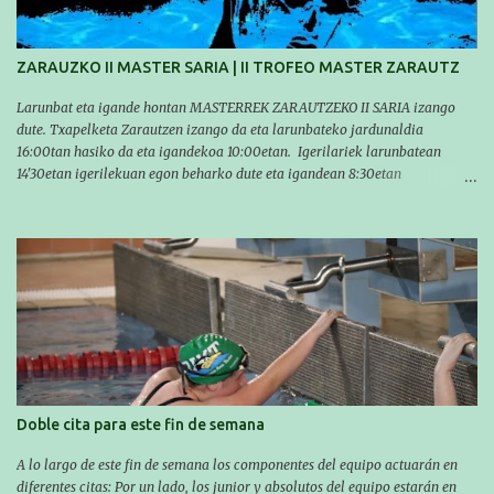
decidió hacerlo en el interior de la bahía de la playa de Malkorbe. Así,
Asier completó el recorrido en 29 minutos y 30 segundos, c...
ZARAUZKO II MASTER SARIA | II TROFEO MASTER ZARAUTZ
Larunbat eta igande hontan MASTERREK ZARAUTZEKO II SARIA izango
dute. Txapelketa Zarautzen izango da eta larunbateko jardunaldia
16:00tan hasiko da eta igandekoa 10:00etan. Igerilariek larunbatean
14'30etan igerilekuan egon beharko dute eta igandean 8:30etan
(Aritzbatalde kiroldegia). SERIEAK
#################################### Este sábado y
domingo los MASTERS tendrán el II TROFEO MASTER DE ZARAUTZ. La
competición se celebrará en Zarautz a las 16:00 la jornada del sabado y a
las 10:00 la del domingo. Los/las nadadores/as tendrán que estar en la
piscina a las 14:30 el sabado y a las 8:30 el domingo (polideportivo
Aritzbatalde). SERIES
Doble cita para este fin de semana
A lo largo de este fin de semana los componentes del equipo actuarán en
diferentes citas: Por un lado, los junior y absolutos del equipo estarán en