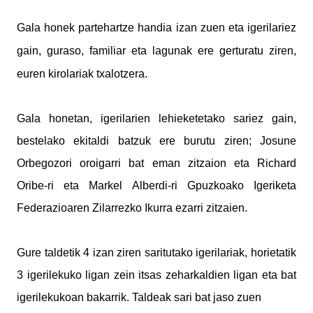
Gala honek partehartze handia izan zuen eta igerilariez
gain, guraso, familiar eta lagunak ere gerturatu ziren,
euren kirolariak txalotzera.
Gala honetan, igerilarien lehieketetako sariez gain,
bestelako ekitaldi batzuk ere burutu ziren; Josune
Orbegozori oroigarri bat eman zitzaion eta Richard
Oribe-ri eta Markel Alberdi-ri Gpuzkoako Igeriketa
Federazioaren Zilarrezko Ikurra ezarri zitzaien.
Gure taldetik 4 izan ziren saritutako igerilariak, horietatik
3 igerilekuko ligan zein itsas zeharkaldien ligan eta bat
igerilekukoan bakarrik. Taldeak sari bat jaso zuen