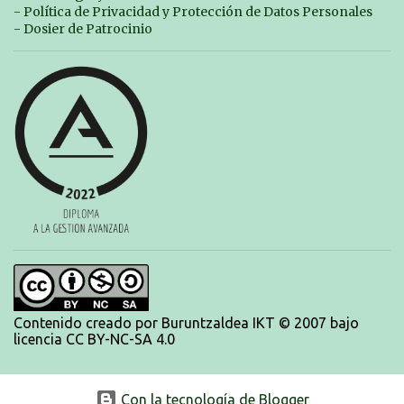
temporada, pero seguiremos trabajando con quienes están en la recta final,
- Política de Privacidad y Protección de Datos Personales
trabajando para que cada uno consiga sus objetivos personales. BRNPWR!
- Dosier de Patrocinio
Contenido creado por Buruntzaldea IKT © 2007 bajo
licencia CC BY-NC-SA 4.0
Con la tecnología de Blogger