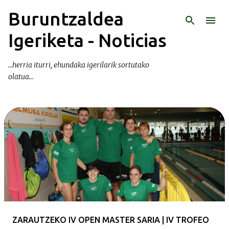
Buruntzaldea
Ir al contenido principal
Igeriketa - Noticias
...herria iturri, ehundaka igerilarik sortutako
olatua...
E
n
t
r
a
d
a
ZARAUTZEKO IV OPEN MASTER SARIA | IV TROFEO
s