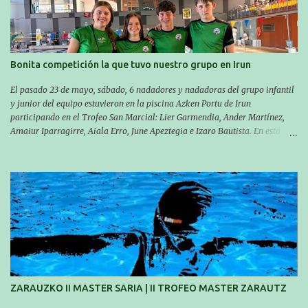
travesía se realiza un recorrido desde la playa de Gaztetape hasta la playa
de Malkorbe, pero debido al estado del mar de aquel día, la organización
decidió hacerlo en el interior de la bahía de la playa de Malkorbe. Así,
Asier completó el recorrido en 29 minutos y 30 segundos, c...
Bonita competición la que tuvo nuestro grupo en Irun
El pasado 23 de mayo, sábado, 6 nadadores y nadadoras del grupo infantil
y junior del equipo estuvieron en la piscina Azken Portu de Irun
participando en el Trofeo San Marcial: Lier Garmendia, Ander Martínez,
Amaiur Iparragirre, Aiala Erro, June Apeztegia e Izaro Bautista. En esta
ocasión, nadie consiguió hacer marcas personales en las pruebas
realizadas, pero hay que decir que estuvieron muy cerca de sus mejores
marcas. A pesar de no conseguir marca, pasaron una tarde muy buena y
sirvió para reforzar su experiencia. La mayoría ya ha terminado la
temporada, pero seguiremos trabajando con quienes están en la recta final,
trabajando para que cada uno consiga sus objetivos personales. BRNPWR!
ZARAUZKO II MASTER SARIA | II TROFEO MASTER ZARAUTZ