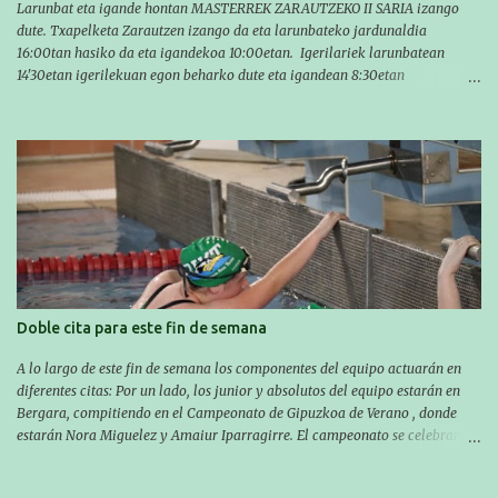
Larunbat eta igande hontan MASTERREK ZARAUTZEKO II SARIA izango
dute. Txapelketa Zarautzen izango da eta larunbateko jardunaldia
16:00tan hasiko da eta igandekoa 10:00etan. Igerilariek larunbatean
14'30etan igerilekuan egon beharko dute eta igandean 8:30etan
(Aritzbatalde kiroldegia). SERIEAK
#################################### Este sábado y
domingo los MASTERS tendrán el II TROFEO MASTER DE ZARAUTZ. La
competición se celebrará en Zarautz a las 16:00 la jornada del sabado y a
las 10:00 la del domingo. Los/las nadadores/as tendrán que estar en la
piscina a las 14:30 el sabado y a las 8:30 el domingo (polideportivo
Aritzbatalde). SERIES
Doble cita para este fin de semana
A lo largo de este fin de semana los componentes del equipo actuarán en
diferentes citas: Por un lado, los junior y absolutos del equipo estarán en
Bergara, compitiendo en el Campeonato de Gipuzkoa de Verano , donde
estarán Nora Miguelez y Amaiur Iparragirre. El campeonato se celebrará
en dos jornadas: el sábado tendrá sesiones de mañana y tarde y el domingo
sólo de mañana. Las sesiones de mañana comenzarán a las 10:00 y las del