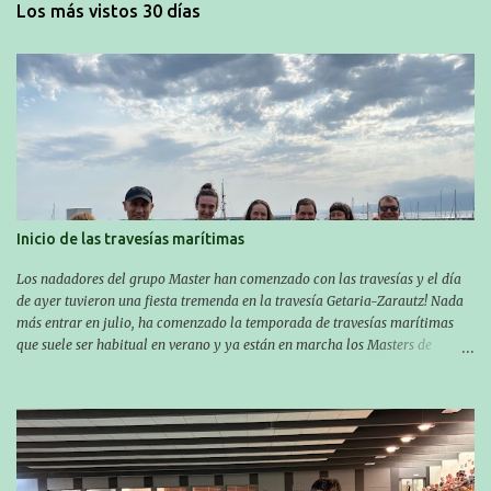
Los más vistos 30 días
Inicio de las travesías marítimas
Los nadadores del grupo Master han comenzado con las travesías y el día
de ayer tuvieron una fiesta tremenda en la travesía Getaria-Zarautz! Nada
más entrar en julio, ha comenzado la temporada de travesías marítimas
que suele ser habitual en verano y ya están en marcha los Masters de
nuestro equipo! En esta ocasión han empezado a participar más tarde, pero
ya han estado en tres citas y están muy contentos, esperando la fecha de su
próxima cita. Para empezar, el 13 de julio, Manu Santos participó en la
XXXVIII. Travesía a nado de Ondarroa y recorrió una distancia de 1600
metros en 28 minutos y 30 segundos. Al día siguiente, Manu Santos y su
compañero Asier Gorostegi participaron en la V. San Antón Bira. En esta