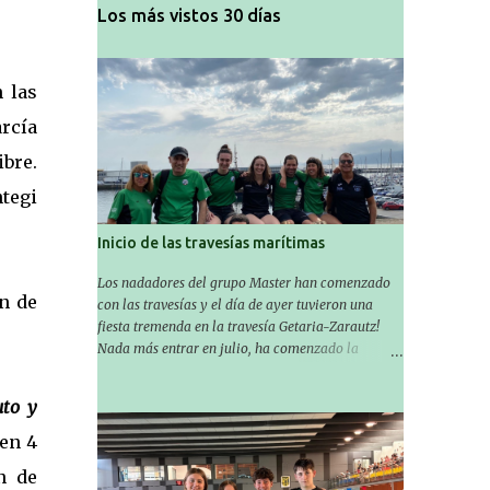
Los más vistos 30 días
n las
rcía
ibre.
tegi
Inicio de las travesías marítimas
Los nadadores del grupo Master han comenzado
n de
con las travesías y el día de ayer tuvieron una
fiesta tremenda en la travesía Getaria-Zarautz!
Nada más entrar en julio, ha comenzado la
temporada de travesías marítimas que suele ser
habitual en verano y ya están en marcha los
uto y
Masters de nuestro equipo! En esta ocasión han
empezado a participar más tarde, pero ya han
 en 4
estado en tres citas y están muy contentos,
n de
esperando la fecha de su próxima cita. Para