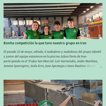
próxima cita. Para empezar, el 13 de julio, Manu Santos participó en la
XXXVIII. Travesía a nado de Ondarroa y recorrió una distancia de 1600
metros en 28 minutos y 30 segundos. Al día siguiente, Manu Santos y su
compañero Asier Gorostegi participaron en la V. San Antón Bira. En esta
travesía se realiza un recorrido desde la playa de Gaztetape hasta la playa
de Malkorbe, pero debido al estado del mar de aquel día, la organización
decidió hacerlo en el interior de la bahía de la playa de Malkorbe. Así,
Asier completó el recorrido en 29 minutos y 30 segundos, c...
Bonita competición la que tuvo nuestro grupo en Irun
El pasado 23 de mayo, sábado, 6 nadadores y nadadoras del grupo infantil
y junior del equipo estuvieron en la piscina Azken Portu de Irun
participando en el Trofeo San Marcial: Lier Garmendia, Ander Martínez,
Amaiur Iparragirre, Aiala Erro, June Apeztegia e Izaro Bautista. En esta
ocasión, nadie consiguió hacer marcas personales en las pruebas
realizadas, pero hay que decir que estuvieron muy cerca de sus mejores
marcas. A pesar de no conseguir marca, pasaron una tarde muy buena y
sirvió para reforzar su experiencia. La mayoría ya ha terminado la
temporada, pero seguiremos trabajando con quienes están en la recta final,
trabajando para que cada uno consiga sus objetivos personales. BRNPWR!