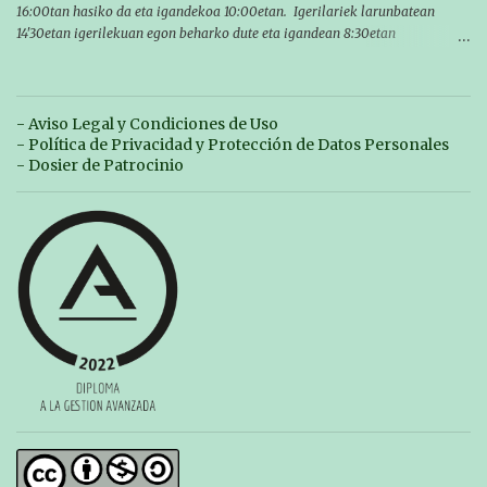
16:00tan hasiko da eta igandekoa 10:00etan. Igerilariek larunbatean
14'30etan igerilekuan egon beharko dute eta igandean 8:30etan
(Aritzbatalde kiroldegia). SERIEAK
#################################### Este sábado y
domingo los MASTERS tendrán el II TROFEO MASTER DE ZARAUTZ. La
competición se celebrará en Zarautz a las 16:00 la jornada del sabado y a
- Aviso Legal y Condiciones de Uso
las 10:00 la del domingo. Los/las nadadores/as tendrán que estar en la
- Política de Privacidad y Protección de Datos Personales
piscina a las 14:30 el sabado y a las 8:30 el domingo (polideportivo
- Dosier de Patrocinio
Aritzbatalde). SERIES