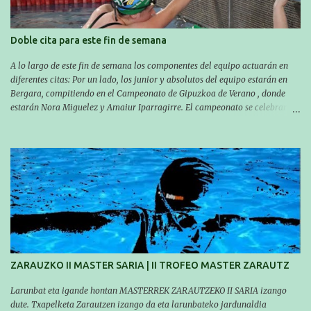
Doble cita para este fin de semana
A lo largo de este fin de semana los componentes del equipo actuarán en
diferentes citas: Por un lado, los junior y absolutos del equipo estarán en
Bergara, compitiendo en el Campeonato de Gipuzkoa de Verano , donde
estarán Nora Miguelez y Amaiur Iparragirre. El campeonato se celebrará
en dos jornadas: el sábado tendrá sesiones de mañana y tarde y el domingo
sólo de mañana. Las sesiones de mañana comenzarán a las 10:00 y las del
sábado por la tarde a las 16:30. Por otro lado, otro grupo pequeño actuará
en el polideportivo Antzizar de Beasain en el XXIIIº memorial Leire
Contreras , en una mañana popular festiva organizada por el club Igartza.
Las pruebas empezarán a las 10:30, a las 11:30 habrá pruebas populares
australianas y después habrá un almuerzo para todos y todas las
participantes. Toda la información sobre convocatorias y competiciones la
encontraréis en nuestra web, en el siguiente enlace:
https://www.es.buruntzaldeaikt.eus/competici%C3%B3n/egutegia#h.9xisch
p06awl ¡Mucha suert...
ZARAUZKO II MASTER SARIA | II TROFEO MASTER ZARAUTZ
Larunbat eta igande hontan MASTERREK ZARAUTZEKO II SARIA izango
dute. Txapelketa Zarautzen izango da eta larunbateko jardunaldia