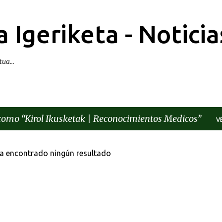
Ir al contenido principal
 Igeriketa - Noticia
ua...
 como
Kirol Ikusketak | Reconocimientos Medicos
V
a encontrado ningún resultado