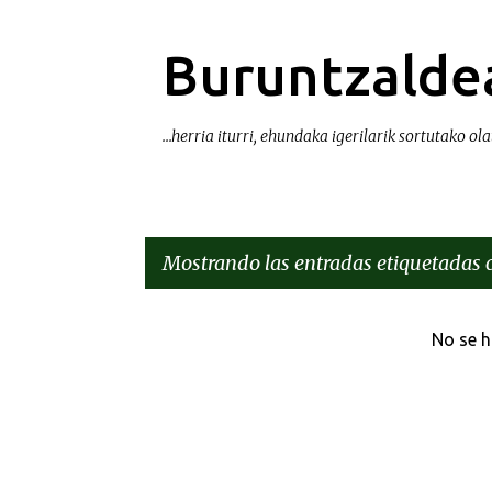
Buruntzaldea
...herria iturri, ehundaka igerilarik sortutako olat
Mostrando las entradas etiquetadas
E
No se h
n
t
r
a