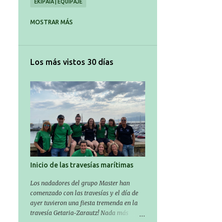
EKIPAIA | EQUIPAJE
ENTRENAMENDUA | ENTRENAMIENTO
MOSTRAR MÁS
ERREKORRAK | RECORDS
ESTILOAK | ESTILOS
EUSKARALDIA
Los más vistos 30 días
GESTIÓN AVANZADA
GURASOAK | PADRES Y MADRES
INTRO
IRTEERAK | SALIDAS
IZEN EMATEAK-INSCRIPCIONES
KIROL IKUSKETAK | RECONOCIMIENTOS MEDICOS
KRONIKAK-CRÓNICAS
Inicio de las travesías marítimas
LAN ESKAINTZA
Los nadadores del grupo Master han
LASARTE-ORIA SARIA | TROFEO LASARTE-ORIA
comenzado con las travesías y el día de
ayer tuvieron una fiesta tremenda en la
LASARTEKO SARIA | TROFEO LASARTE
travesía Getaria-Zarautz! Nada más
MASTERRAK | MASTERS