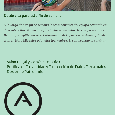
Doble cita para este fin de semana
A lo largo de este fin de semana los componentes del equipo actuarán en
diferentes citas: Por un lado, los junior y absolutos del equipo estarán en
Bergara, compitiendo en el Campeonato de Gipuzkoa de Verano , donde
estarán Nora Miguelez y Amaiur Iparragirre. El campeonato se celebrará
en dos jornadas: el sábado tendrá sesiones de mañana y tarde y el domingo
sólo de mañana. Las sesiones de mañana comenzarán a las 10:00 y las del
sábado por la tarde a las 16:30. Por otro lado, otro grupo pequeño actuará
en el polideportivo Antzizar de Beasain en el XXIIIº memorial Leire
- Aviso Legal y Condiciones de Uso
Contreras , en una mañana popular festiva organizada por el club Igartza.
- Política de Privacidad y Protección de Datos Personales
Las pruebas empezarán a las 10:30, a las 11:30 habrá pruebas populares
- Dosier de Patrocinio
australianas y después habrá un almuerzo para todos y todas las
participantes. Toda la información sobre convocatorias y competiciones la
encontraréis en nuestra web, en el siguiente enlace:
https://www.es.buruntzaldeaikt.eus/competici%C3%B3n/egutegia#h.9xisch
p06awl ¡Mucha suert...