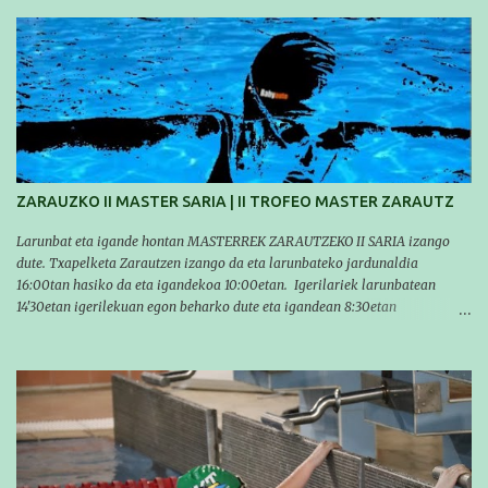
marcas. A pesar de no conseguir marca, pasaron una tarde muy buena y
sirvió para reforzar su experiencia. La mayoría ya ha terminado la
temporada, pero seguiremos trabajando con quienes están en la recta final,
trabajando para que cada uno consiga sus objetivos personales. BRNPWR!
ZARAUZKO II MASTER SARIA | II TROFEO MASTER ZARAUTZ
Larunbat eta igande hontan MASTERREK ZARAUTZEKO II SARIA izango
dute. Txapelketa Zarautzen izango da eta larunbateko jardunaldia
16:00tan hasiko da eta igandekoa 10:00etan. Igerilariek larunbatean
14'30etan igerilekuan egon beharko dute eta igandean 8:30etan
(Aritzbatalde kiroldegia). SERIEAK
#################################### Este sábado y
domingo los MASTERS tendrán el II TROFEO MASTER DE ZARAUTZ. La
competición se celebrará en Zarautz a las 16:00 la jornada del sabado y a
las 10:00 la del domingo. Los/las nadadores/as tendrán que estar en la
piscina a las 14:30 el sabado y a las 8:30 el domingo (polideportivo
Aritzbatalde). SERIES