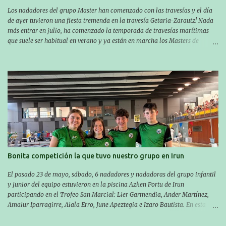
Los nadadores del grupo Master han comenzado con las travesías y el día
de ayer tuvieron una fiesta tremenda en la travesía Getaria-Zarautz! Nada
más entrar en julio, ha comenzado la temporada de travesías marítimas
que suele ser habitual en verano y ya están en marcha los Masters de
nuestro equipo! En esta ocasión han empezado a participar más tarde, pero
ya han estado en tres citas y están muy contentos, esperando la fecha de su
próxima cita. Para empezar, el 13 de julio, Manu Santos participó en la
XXXVIII. Travesía a nado de Ondarroa y recorrió una distancia de 1600
metros en 28 minutos y 30 segundos. Al día siguiente, Manu Santos y su
compañero Asier Gorostegi participaron en la V. San Antón Bira. En esta
travesía se realiza un recorrido desde la playa de Gaztetape hasta la playa
de Malkorbe, pero debido al estado del mar de aquel día, la organización
decidió hacerlo en el interior de la bahía de la playa de Malkorbe. Así,
Asier completó el recorrido en 29 minutos y 30 segundos, c...
Bonita competición la que tuvo nuestro grupo en Irun
El pasado 23 de mayo, sábado, 6 nadadores y nadadoras del grupo infantil
y junior del equipo estuvieron en la piscina Azken Portu de Irun
participando en el Trofeo San Marcial: Lier Garmendia, Ander Martínez,
Amaiur Iparragirre, Aiala Erro, June Apeztegia e Izaro Bautista. En esta
ocasión, nadie consiguió hacer marcas personales en las pruebas
realizadas, pero hay que decir que estuvieron muy cerca de sus mejores