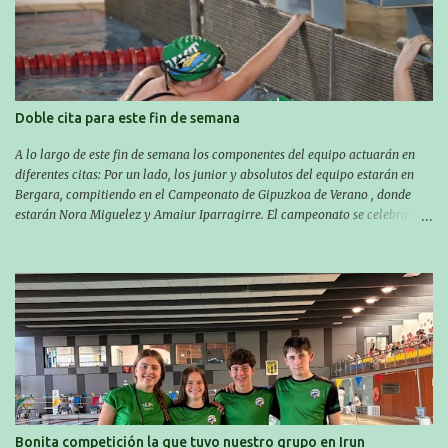
piscina a las 14:30 el sabado y a las 8:30 el domingo (polideportivo
Aritzbatalde). SERIES
Doble cita para este fin de semana
A lo largo de este fin de semana los componentes del equipo actuarán en
diferentes citas: Por un lado, los junior y absolutos del equipo estarán en
Bergara, compitiendo en el Campeonato de Gipuzkoa de Verano , donde
estarán Nora Miguelez y Amaiur Iparragirre. El campeonato se celebrará
en dos jornadas: el sábado tendrá sesiones de mañana y tarde y el domingo
sólo de mañana. Las sesiones de mañana comenzarán a las 10:00 y las del
sábado por la tarde a las 16:30. Por otro lado, otro grupo pequeño actuará
en el polideportivo Antzizar de Beasain en el XXIIIº memorial Leire
Contreras , en una mañana popular festiva organizada por el club Igartza.
Las pruebas empezarán a las 10:30, a las 11:30 habrá pruebas populares
australianas y después habrá un almuerzo para todos y todas las
participantes. Toda la información sobre convocatorias y competiciones la
encontraréis en nuestra web, en el siguiente enlace:
https://www.es.buruntzaldeaikt.eus/competici%C3%B3n/egutegia#h.9xisch
p06awl ¡Mucha suert...
Bonita competición la que tuvo nuestro grupo en Irun