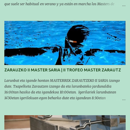
que suele ser habitual en verano y ya están en marcha los Masters de
nuestro equipo! En esta ocasión han empezado a participar más tarde, pero
ya han estado en tres citas y están muy contentos, esperando la fecha de su
próxima cita. Para empezar, el 13 de julio, Manu Santos participó en la
XXXVIII. Travesía a nado de Ondarroa y recorrió una distancia de 1600
metros en 28 minutos y 30 segundos. Al día siguiente, Manu Santos y su
compañero Asier Gorostegi participaron en la V. San Antón Bira. En esta
travesía se realiza un recorrido desde la playa de Gaztetape hasta la playa
de Malkorbe, pero debido al estado del mar de aquel día, la organización
decidió hacerlo en el interior de la bahía de la playa de Malkorbe. Así,
Asier completó el recorrido en 29 minutos y 30 segundos, c...
ZARAUZKO II MASTER SARIA | II TROFEO MASTER ZARAUTZ
Larunbat eta igande hontan MASTERREK ZARAUTZEKO II SARIA izango
dute. Txapelketa Zarautzen izango da eta larunbateko jardunaldia
16:00tan hasiko da eta igandekoa 10:00etan. Igerilariek larunbatean
14'30etan igerilekuan egon beharko dute eta igandean 8:30etan
(Aritzbatalde kiroldegia). SERIEAK
#################################### Este sábado y
domingo los MASTERS tendrán el II TROFEO MASTER DE ZARAUTZ. La
competición se celebrará en Zarautz a las 16:00 la jornada del sabado y a
las 10:00 la del domingo. Los/las nadadores/as tendrán que estar en la