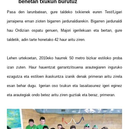
benetan txukun burutuz
Pasa den larunbatean, gure taldeko txikienek euren Test/Ligari
jarraipena eman zioten bigarren jardunaldiarekin. Bigarren jardunaldi
hau Ordizian ospatu genuen, Majori igerilekuan eta bertan, gure
taldetik, adin tarte honetako 42 haur aritu ziren.
Lehen urtekoetan, 2010eko haurrek 50 metro bizkar estiloko proba
izan zuten. Haur hauentzat garrantzitsuena arautegiaren inguruko
ezagutza eta estiloen ikaskuntza izanik denak primeran aritu zirela
esan behar dugu. Igerian oso txukun eta lasaitasunez igeri eginez
eta arautegiak ondo betez aritu ziren guztiak eta beraz, primeran.