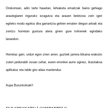
Orokorrean, adin tarte hauetan, lehiaketa emaitzak baino gehiago
arautegiaren inguruko ezagutza eta arauen betetzea zein igeri
egiteko modu egokia dira garrantzia gehien ematen diegun arloak eta
zentzu horretan gustura atera ginen gure txikienek egindako
lanarekin.
Horretaz gain, urduri egon ziren arren, guztiek jarrera bikaina erakutsi
zuten jardunaldi osoan zehar, euren erronkei aurre eginez, ikasitakoa
aplikatuz eta talde giro alaia mantenduz.
Aupa Buruntxikiak!!