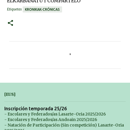
ELKARBANATU | COMPARTELO
Etiquetas
KRONIKAK-CRÓNICAS
C
o
m
e
n
t
[EUS]
a
r
Inscripción temporada 25/26
- Escolares y Federados/as Lasarte-Oria 2025/2026
i
- Escolares y Federados/as Andoain 2025/2026
o
- Natación de Participación (Sin competición) Lasarte-Oria