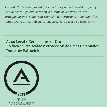
El pasado 23 de mayo, sábado, 6 nadadores y nadadoras del grupo infantil
y junior del equipo estuvieron en la piscina Azken Portu de Irun
participando en el Trofeo San Marcial: Lier Garmendia, Ander Martínez,
Amaiur Iparragirre, Aiala Erro, June Apeztegia e Izaro Bautista. En esta
ocasión, nadie consiguió hacer marcas personales en las pruebas
realizadas, pero hay que decir que estuvieron muy cerca de sus mejores
marcas. A pesar de no conseguir marca, pasaron una tarde muy buena y
sirvió para reforzar su experiencia. La mayoría ya ha terminado la
- Aviso Legal y Condiciones de Uso
temporada, pero seguiremos trabajando con quienes están en la recta final,
- Política de Privacidad y Protección de Datos Personales
trabajando para que cada uno consiga sus objetivos personales. BRNPWR!
- Dosier de Patrocinio