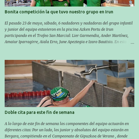
Asier completó el recorrido en 29 minutos y 30 segundos, c...
Bonita competición la que tuvo nuestro grupo en Irun
El pasado 23 de mayo, sábado, 6 nadadores y nadadoras del grupo infantil
y junior del equipo estuvieron en la piscina Azken Portu de Irun
participando en el Trofeo San Marcial: Lier Garmendia, Ander Martínez,
Amaiur Iparragirre, Aiala Erro, June Apeztegia e Izaro Bautista. En esta
ocasión, nadie consiguió hacer marcas personales en las pruebas
realizadas, pero hay que decir que estuvieron muy cerca de sus mejores
marcas. A pesar de no conseguir marca, pasaron una tarde muy buena y
sirvió para reforzar su experiencia. La mayoría ya ha terminado la
temporada, pero seguiremos trabajando con quienes están en la recta final,
trabajando para que cada uno consiga sus objetivos personales. BRNPWR!
Doble cita para este fin de semana
A lo largo de este fin de semana los componentes del equipo actuarán en
diferentes citas: Por un lado, los junior y absolutos del equipo estarán en
Bergara, compitiendo en el Campeonato de Gipuzkoa de Verano , donde