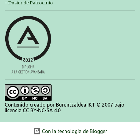
piscina a las 14:30 el sabado y a las 8:30 el domingo (polideportivo
- Dosier de Patrocinio
Aritzbatalde). SERIES
Contenido creado por Buruntzaldea IKT © 2007 bajo
licencia CC BY-NC-SA 4.0
Con la tecnología de Blogger