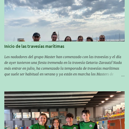
Inicio de las travesías marítimas
Los nadadores del grupo Master han comenzado con las travesías y el día
de ayer tuvieron una fiesta tremenda en la travesía Getaria-Zarautz! Nada
más entrar en julio, ha comenzado la temporada de travesías marítimas
que suele ser habitual en verano y ya están en marcha los Masters de
nuestro equipo! En esta ocasión han empezado a participar más tarde, pero
ya han estado en tres citas y están muy contentos, esperando la fecha de su
próxima cita. Para empezar, el 13 de julio, Manu Santos participó en la
XXXVIII. Travesía a nado de Ondarroa y recorrió una distancia de 1600
metros en 28 minutos y 30 segundos. Al día siguiente, Manu Santos y su
compañero Asier Gorostegi participaron en la V. San Antón Bira. En esta
travesía se realiza un recorrido desde la playa de Gaztetape hasta la playa
de Malkorbe, pero debido al estado del mar de aquel día, la organización
decidió hacerlo en el interior de la bahía de la playa de Malkorbe. Así,