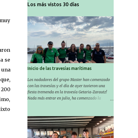
Los más vistos 30 días
o muy
aron
ca se
Inicio de las travesías marítimas
 una
que,
Los nadadores del grupo Master han comenzado
con las travesías y el día de ayer tuvieron una
 200
fiesta tremenda en la travesía Getaria-Zarautz!
Nada más entrar en julio, ha comenzado la
imo,
temporada de travesías marítimas que suele ser
mixto
habitual en verano y ya están en marcha los
Masters de nuestro equipo! En esta ocasión han
empezado a participar más tarde, pero ya han
estado en tres citas y están muy contentos,
esperando la fecha de su próxima cita. Para