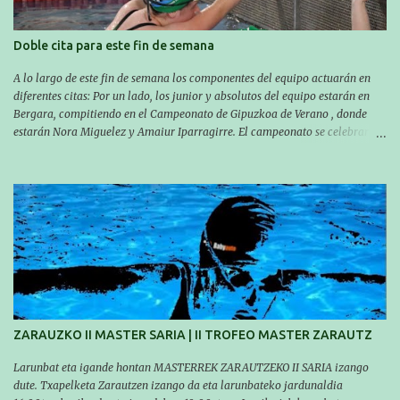
Doble cita para este fin de semana
A lo largo de este fin de semana los componentes del equipo actuarán en
diferentes citas: Por un lado, los junior y absolutos del equipo estarán en
Bergara, compitiendo en el Campeonato de Gipuzkoa de Verano , donde
estarán Nora Miguelez y Amaiur Iparragirre. El campeonato se celebrará
en dos jornadas: el sábado tendrá sesiones de mañana y tarde y el domingo
sólo de mañana. Las sesiones de mañana comenzarán a las 10:00 y las del
sábado por la tarde a las 16:30. Por otro lado, otro grupo pequeño actuará
en el polideportivo Antzizar de Beasain en el XXIIIº memorial Leire
Contreras , en una mañana popular festiva organizada por el club Igartza.
Las pruebas empezarán a las 10:30, a las 11:30 habrá pruebas populares
australianas y después habrá un almuerzo para todos y todas las
participantes. Toda la información sobre convocatorias y competiciones la
encontraréis en nuestra web, en el siguiente enlace:
https://www.es.buruntzaldeaikt.eus/competici%C3%B3n/egutegia#h.9xisch
p06awl ¡Mucha suert...
ZARAUZKO II MASTER SARIA | II TROFEO MASTER ZARAUTZ
Larunbat eta igande hontan MASTERREK ZARAUTZEKO II SARIA izango
dute. Txapelketa Zarautzen izango da eta larunbateko jardunaldia