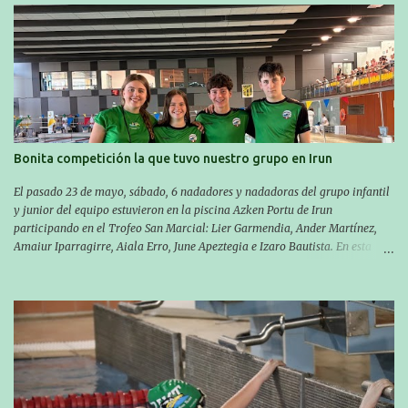
próxima cita. Para empezar, el 13 de julio, Manu Santos participó en la
XXXVIII. Travesía a nado de Ondarroa y recorrió una distancia de 1600
metros en 28 minutos y 30 segundos. Al día siguiente, Manu Santos y su
compañero Asier Gorostegi participaron en la V. San Antón Bira. En esta
travesía se realiza un recorrido desde la playa de Gaztetape hasta la playa
de Malkorbe, pero debido al estado del mar de aquel día, la organización
decidió hacerlo en el interior de la bahía de la playa de Malkorbe. Así,
Asier completó el recorrido en 29 minutos y 30 segundos, c...
Bonita competición la que tuvo nuestro grupo en Irun
El pasado 23 de mayo, sábado, 6 nadadores y nadadoras del grupo infantil
y junior del equipo estuvieron en la piscina Azken Portu de Irun
participando en el Trofeo San Marcial: Lier Garmendia, Ander Martínez,
Amaiur Iparragirre, Aiala Erro, June Apeztegia e Izaro Bautista. En esta
ocasión, nadie consiguió hacer marcas personales en las pruebas
realizadas, pero hay que decir que estuvieron muy cerca de sus mejores
marcas. A pesar de no conseguir marca, pasaron una tarde muy buena y
sirvió para reforzar su experiencia. La mayoría ya ha terminado la
temporada, pero seguiremos trabajando con quienes están en la recta final,
trabajando para que cada uno consiga sus objetivos personales. BRNPWR!