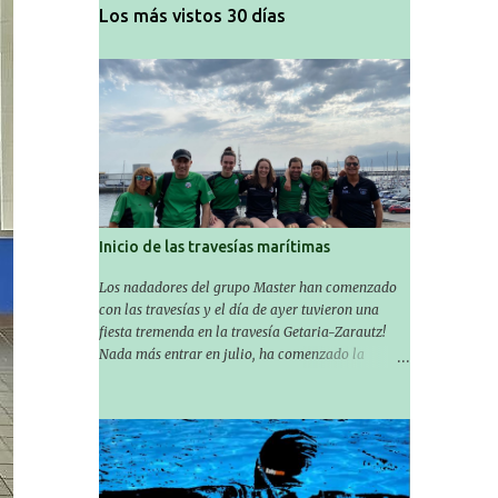
Los más vistos 30 días
Inicio de las travesías marítimas
Los nadadores del grupo Master han comenzado
con las travesías y el día de ayer tuvieron una
fiesta tremenda en la travesía Getaria-Zarautz!
Nada más entrar en julio, ha comenzado la
temporada de travesías marítimas que suele ser
habitual en verano y ya están en marcha los
Masters de nuestro equipo! En esta ocasión han
empezado a participar más tarde, pero ya han
estado en tres citas y están muy contentos,
esperando la fecha de su próxima cita. Para