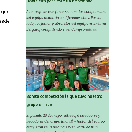
Doble cita para este fin de semana
 que
A lo largo de este fin de semana los componentes
del equipo actuarán en diferentes citas: Por un
desde
lado, los junior y absolutos del equipo estarán en
Bergara, compitiendo en el Campeonato de
Gipuzkoa de Verano , donde estarán Nora
Miguelez y Amaiur Iparragirre. El campeonato se
celebrará en dos jornadas: el sábado tendrá
sesiones de mañana y tarde y el domingo sólo de
mañana. Las sesiones de mañana comenzarán a
las 10:00 y las del sábado por la tarde a las 16:30.
Por otro lado, otro grupo pequeño actuará en el
polideportivo Antzizar de Beasain en el XXIIIº
memorial Leire Contreras , en una mañana
popular festiva organizada por el club Igartza. Las
pruebas empezarán a las 10:30, a las 11:30 habrá
Bonita competición la que tuvo nuestro
pruebas populares australianas y después habrá
grupo en Irun
un almuerzo para todos y todas las participantes.
Toda la información sobre convocatorias y
El pasado 23 de mayo, sábado, 6 nadadores y
competiciones la encontraréis en nuestra web, en
nadadoras del grupo infantil y junior del equipo
el siguiente enlace:
estuvieron en la piscina Azken Portu de Irun
https://www.es.buruntzaldeaikt.eus/competici%C3